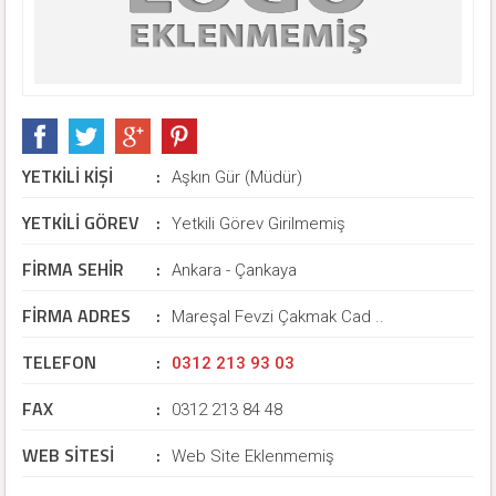
YETKİLİ KİŞİ
:
Aşkın Gür (Müdür)
YETKİLİ GÖREV
:
Yetkili Görev Girilmemiş
FİRMA SEHİR
:
Ankara - Çankaya
FİRMA ADRES
:
Mareşal Fevzi Çakmak Cad ..
TELEFON
:
0312 213 93 03
FAX
:
0312 213 84 48
WEB SİTESİ
:
Web Site Eklenmemiş