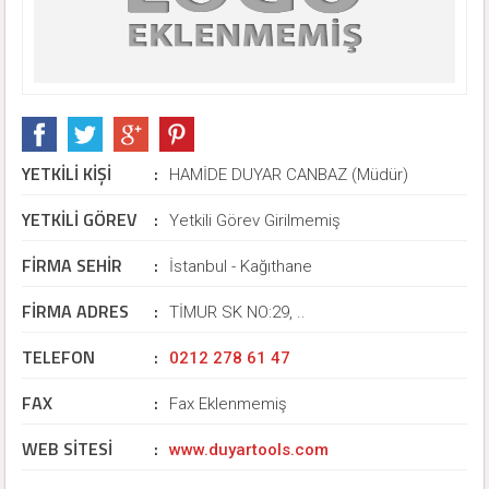
YETKİLİ KİŞİ
:
HAMİDE DUYAR CANBAZ (Müdür)
YETKİLİ GÖREV
:
Yetkili Görev Girilmemiş
FİRMA SEHİR
:
İstanbul - Kağıthane
FİRMA ADRES
:
TİMUR SK NO:29, ..
TELEFON
:
0212 278 61 47
FAX
:
Fax Eklenmemiş
WEB SİTESİ
:
www.duyartools.com