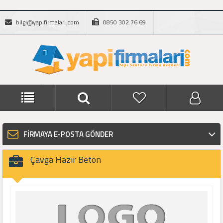
bilgi@yapifirmalari.com
0850 302 76 69
FİRMAYA E-POSTA GÖNDER
Çavga Hazır Beton