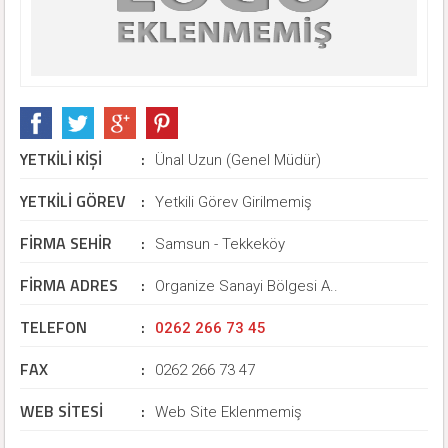
YETKİLİ KİŞİ
:
Ünal Uzun (Genel Müdür)
YETKİLİ GÖREV
:
Yetkili Görev Girilmemiş
FİRMA SEHİR
:
Samsun - Tekkeköy
FİRMA ADRES
:
Organize Sanayi Bölgesi A..
TELEFON
:
0262 266 73 45
FAX
:
0262 266 73 47
WEB SİTESİ
:
Web Site Eklenmemiş