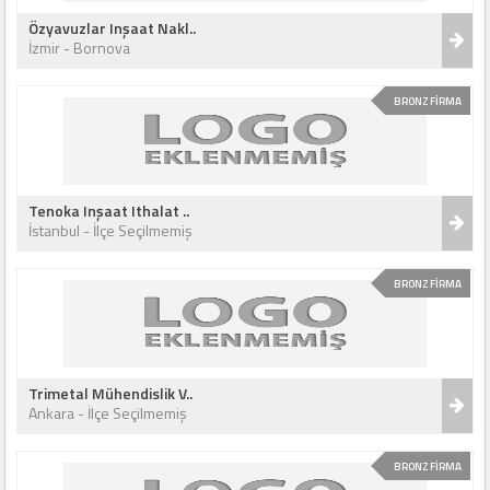
Özyavuzlar Inşaat Nakl..
İzmir - Bornova
BRONZ FİRMA
Tenoka Inşaat Ithalat ..
İstanbul - İlçe Seçilmemiş
BRONZ FİRMA
Trimetal Mühendislik V..
Ankara - İlçe Seçilmemiş
BRONZ FİRMA