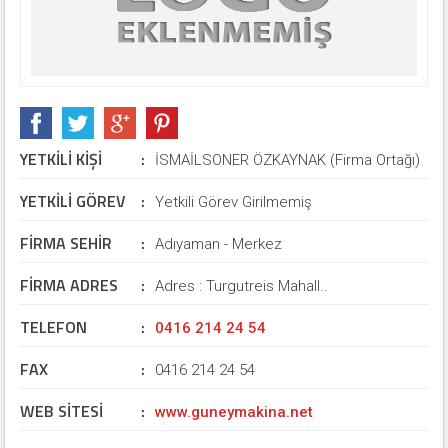
YETKİLİ KİŞİ
:
İSMAİLSONER ÖZKAYNAK (Firma Ortağı)
YETKİLİ GÖREV
:
Yetkili Görev Girilmemiş
FİRMA SEHİR
:
Adıyaman - Merkez
FİRMA ADRES
:
Adres : Turgutreis Mahall..
TELEFON
:
0416 214 24 54
FAX
:
0416 214 24 54
WEB SİTESİ
:
www.guneymakina.net