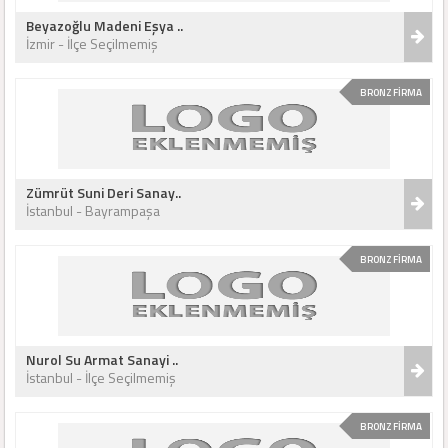
Beyazoğlu Madeni Eşya ..
İzmir - İlçe Seçilmemiş
BRONZ FİRMA
Zümrüt Suni Deri Sanay..
İstanbul - Bayrampaşa
BRONZ FİRMA
Nurol Su Armat Sanayi ..
İstanbul - İlçe Seçilmemiş
BRONZ FİRMA