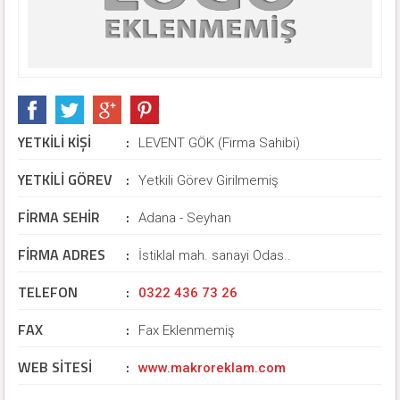
YETKİLİ KİŞİ
:
LEVENT GÖK (Firma Sahibi)
YETKİLİ GÖREV
:
Yetkili Görev Girilmemiş
FİRMA SEHİR
:
Adana - Seyhan
FİRMA ADRES
:
İstiklal mah. sanayi Odas..
TELEFON
:
0322 436 73 26
FAX
:
Fax Eklenmemiş
WEB SİTESİ
:
www.makroreklam.com