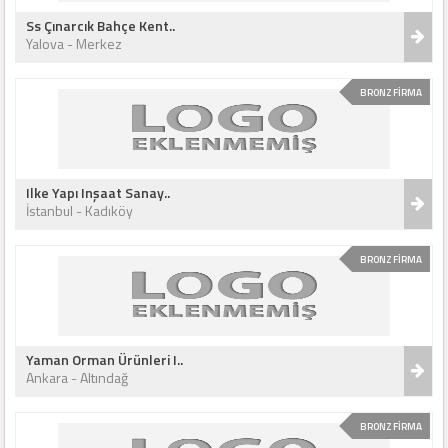
Ss Çınarcık Bahçe Kent..
Yalova - Merkez
BRONZ FİRMA
Ilke Yapı Inşaat Sanay..
İstanbul - Kadıköy
BRONZ FİRMA
Yaman Orman Ürünleri I..
Ankara - Altındağ
BRONZ FİRMA