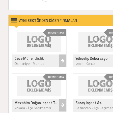
AYNI SEKTÖRDEN DİĞER FİRMALAR
BRONZ FİRMA
BR
Cece Mühendislik
Yükseliş Dekorasyon
Osmaniye - Merkez
İzmir - Konak
BRONZ FİRMA
BR
Mezahim Doğan Inşaat T..
Saray Inşaat Aş.
Ankara - İlçe Seçilmemiş
Gaziantep - İlçe Seçilme