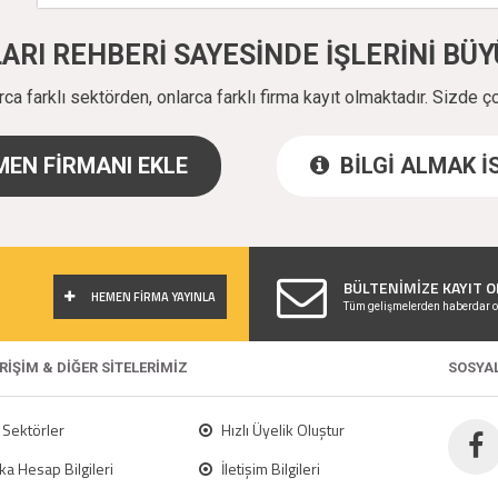
ALARI REHBERİ SAYESİNDE İŞLERİNİ B
a farklı sektörden, onlarca farklı firma kayıt olmaktadır. Sizde ç
EN FİRMANI EKLE
BİLGİ ALMAK 
!
BÜLTENİMİZE KAYIT O
HEMEN FİRMA YAYINLA
Tüm gelişmelerden haberdar o
ERİŞİM & DİĞER SİTELERİMİZ
SOSYA
Sektörler
Hızlı Üyelik Oluştur
a Hesap Bilgileri
İletişim Bilgileri