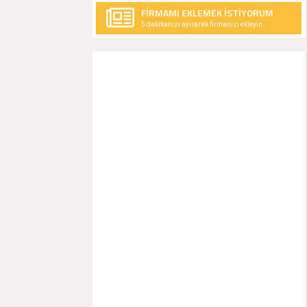
FİRMAMI EKLEMEK İSTİYORUM
5 dakikanızı ayırarak firmanızı ekleyin..