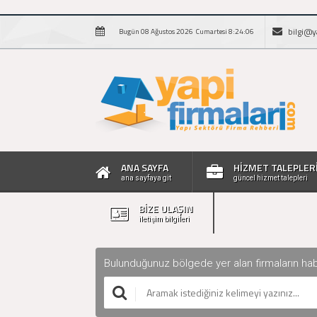
bilgi@y
Bugün 08 Ağustos 2026 Cumartesi 8:24:07
ANA SAYFA
HİZMET TALEPLER
ana sayfaya git
güncel hizmet talepleri
BİZE ULAŞIN
iletişim bilgileri
Bulunduğunuz bölgede yer alan firmaların haberle