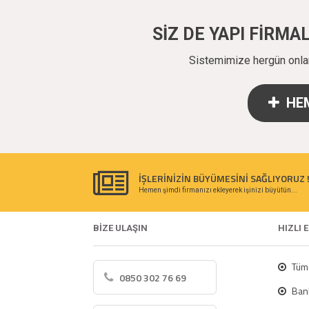
SİZ DE YAPI FİRM
Sistemimize hergün onlarc
HEM
İŞLERİNİZİN BÜYÜMESİNİ SAĞLIYORUZ 
Hemen şimdi firmanızı ekleyerek işinizi büyütün...
BİZE ULAŞIN
HIZLI 
Tüm 
0850 302 76 69
Bank