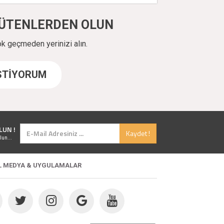
ÜYÜTENLERDEN OLUN
ok geçmeden yerinizi alın.
İSTİYORUM
LUN !
Kaydet !
lun...
L MEDYA & UYGULAMALAR