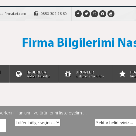
apifirmalari.com
0850 302 76 69
İ
HABERLER
ÜRÜNLER
FU
sektörel haberler
binlerce firma ürünü
fuar
rini, ilanlarını ve ürünlerini listeleyelim ...