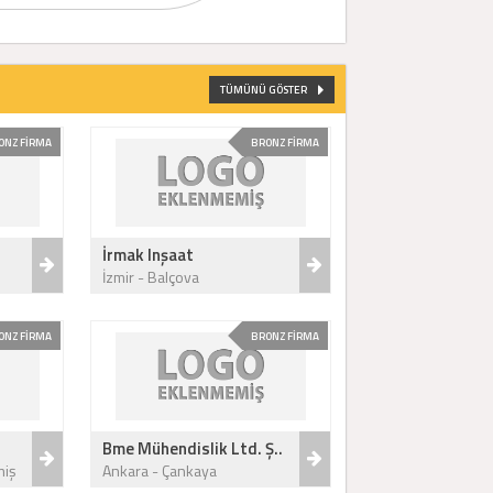
TÜMÜNÜ GÖSTER
ONZ FİRMA
BRONZ FİRMA
İrmak Inşaat
İzmir - Balçova
ONZ FİRMA
BRONZ FİRMA
Bme Mühendislik Ltd. Ş..
miş
Ankara - Çankaya