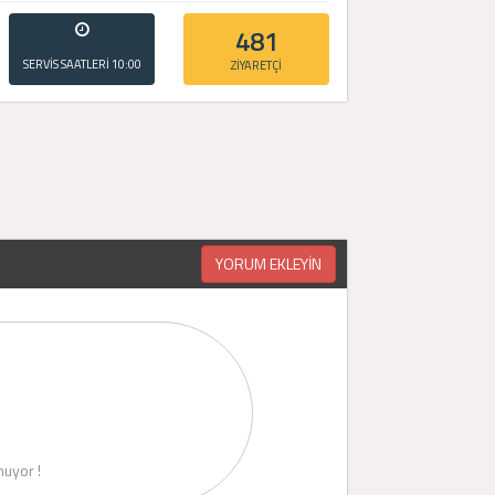
481
SERVİS SAATLERİ
10:00
ZİYARETÇİ
- 20:00
YORUM EKLEYİN
uyor !