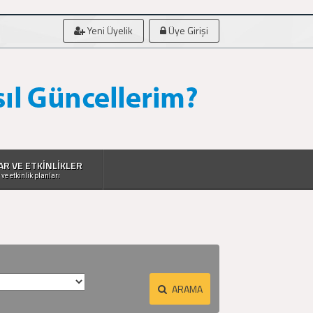
Yeni Üyelik
Üye Girişi
AR VE ETKİNLİKLER
 ve etkinlik planları
ARAMA