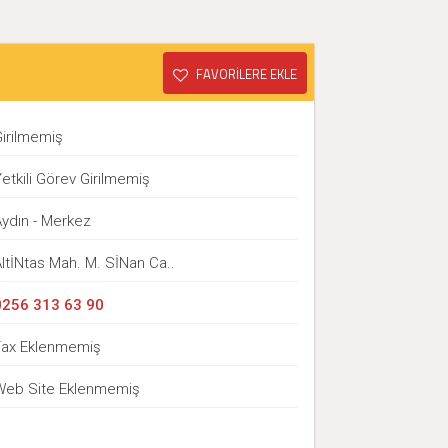
FAVORİLERE EKLE
Girilmemiş
etkili Görev Girilmemiş
Aydın - Merkez
ltİNtas Mah. M. SİNan Ca..
0256 313 63 90
Fax Eklenmemiş
Web Site Eklenmemiş