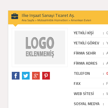
Ilke Inşaat Sanayi Ticaret Aş.
Ana Sayfa
>
Müteahhitlik Hizmetleri
>
Amerikan Evleri
YETKİLİ KİŞİ
:
YETKİLİ GÖREV
:
Y
FİRMA SEHİR
:
FİRMA ADRES
:
A
TELEFON
:
FAX
:
WEB SİTESİ
:
SOSYAL MEDYA
: