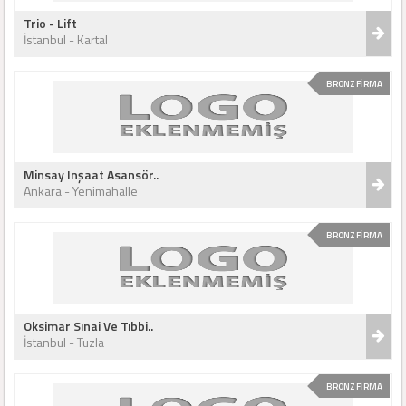
Trio - Lift
İstanbul - Kartal
BRONZ FİRMA
Minsay Inşaat Asansör..
Ankara - Yenimahalle
BRONZ FİRMA
Oksimar Sınai Ve Tıbbi..
İstanbul - Tuzla
BRONZ FİRMA