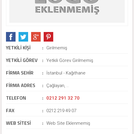
YETKİLİ KİŞİ
:
Girilmemiş
YETKİLİ GÖREV
:
Yetkili Görev Girilmemiş
FİRMA SEHİR
:
İstanbul - Kağıthane
FİRMA ADRES
:
Çağlayan, ..
TELEFON
:
0212 291 32 70
FAX
:
0212 219 49 07
WEB SİTESİ
:
Web Site Eklenmemiş