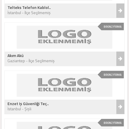
Telteks Telefon Kablol..
İstanbul - İlçe Seçilmemiş
BRONZ FİRMA
Akım Akü
Gaziantep - İlçe Seçilmemiş
BRONZ FİRMA
Enzet Iş Güvenliği Teç..
İstanbul - Şişli
BRONZ FİRMA