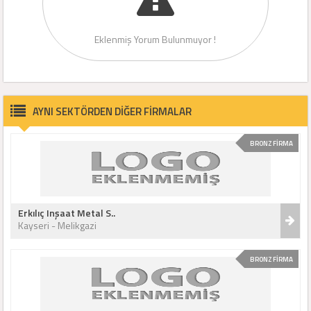
Eklenmiş Yorum Bulunmuyor !
AYNI SEKTÖRDEN DİĞER FİRMALAR
BRONZ FİRMA
Erkılıç Inşaat Metal S..
Kayseri - Melikgazi
BRONZ FİRMA