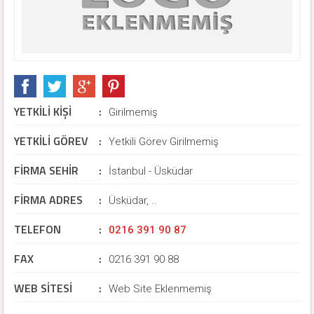
YETKİLİ KİŞİ
:
Girilmemiş
YETKİLİ GÖREV
:
Yetkili Görev Girilmemiş
FİRMA SEHİR
:
İstanbul - Üsküdar
FİRMA ADRES
:
Üsküdar, ..
TELEFON
:
0216 391 90 87
FAX
:
0216 391 90 88
WEB SİTESİ
:
Web Site Eklenmemiş