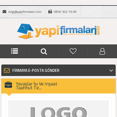
bilgi@yapifirmalari.com
0850 302 76 69
FİRMAYA E-POSTA GÖNDER
Yavaşlar İsı Ve Inşaat
Taahhüt Tic...