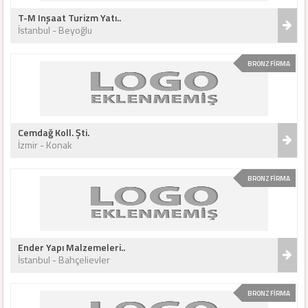
T-M Inşaat Turizm Yatı..
İstanbul - Beyoğlu
BRONZ FİRMA
Cemdağ Koll. Şti.
İzmir - Konak
BRONZ FİRMA
Ender Yapı Malzemeleri..
İstanbul - Bahçelievler
BRONZ FİRMA