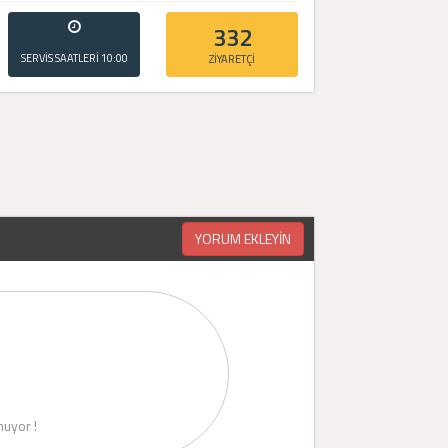
332
SERVİS SAATLERİ
10:00
ZİYARETÇİ
- 20:00
YORUM EKLEYİN
uyor !