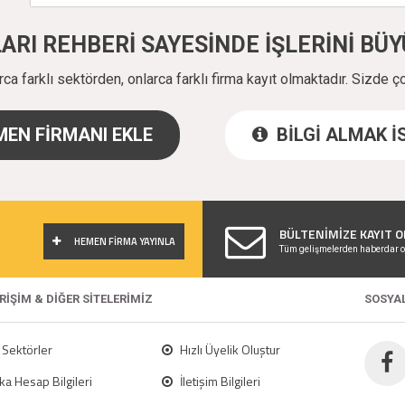
ALARI REHBERİ SAYESİNDE İŞLERİNİ B
a farklı sektörden, onlarca farklı firma kayıt olmaktadır. Sizde ç
EN FİRMANI EKLE
BİLGİ ALMAK 
!
BÜLTENİMİZE KAYIT O
HEMEN FİRMA YAYINLA
Tüm gelişmelerden haberdar o
ERİŞİM & DİĞER SİTELERİMİZ
SOSYA
Sektörler
Hızlı Üyelik Oluştur
a Hesap Bilgileri
İletişim Bilgileri