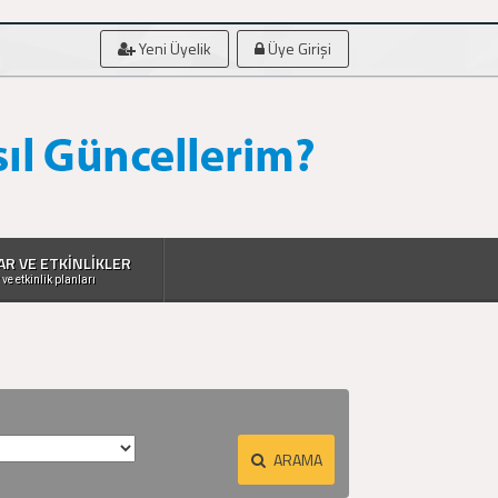
Yeni Üyelik
Üye Girişi
AR VE ETKİNLİKLER
 ve etkinlik planları
ARAMA