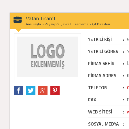
Vatan Ticaret
Ana Sayfa
>
Peyzaj Ve Çevre Düzenleme
>
Çit Direkleri
YETKİLİ KİŞİ
:
YETKİLİ GÖREV
:
Y
FİRMA SEHİR
:
İ
FİRMA ADRES
:
K
TELEFON
:
FAX
:
WEB SİTESİ
:
SOSYAL MEDYA
: