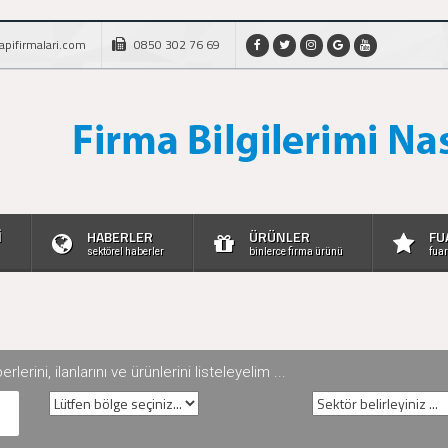
apifirmalari.com
0850 302 76 69
İ
HABERLER
ÜRÜNLER
FU
sektörel haberler
binlerce firma ürünü
fuar
rini, ilanlarını ve ürünlerini listeleyelim ...