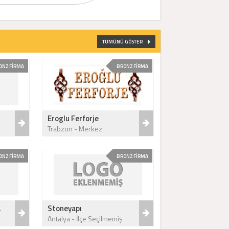
TÜMÜNÜ GÖSTER
ONZ FİRMA
BRONZ FİRMA
Eroglu Ferforje
Trabzon - Merkez
ONZ FİRMA
BRONZ FİRMA
.
Stoneyapı
Antalya - İlçe Seçilmemiş