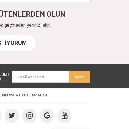
ÜYÜTENLERDEN OLUN
ok geçmeden yerinizi alın.
İSTİYORUM
LUN !
Kaydet !
lun...
L MEDYA & UYGULAMALAR