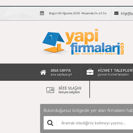
bilgi@y
Bugün 06 Ağustos 2026 Perşembe 24:43:55
ANA SAYFA
HİZMET TALEPLER
ana sayfaya git
güncel hizmet talepleri
BİZE ULAŞIN
iletişim bilgileri
Bulunduğunuz bölgede yer alan firmaların haberle