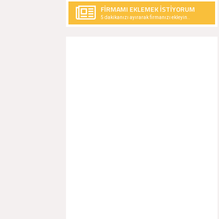
FİRMAMI EKLEMEK İSTİYORUM
5 dakikanızı ayırarak firmanızı ekleyin..