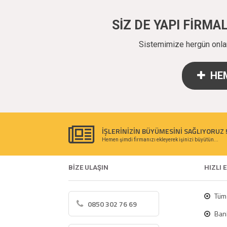
SİZ DE YAPI FİRM
Sistemimize hergün onlarc
HEM
İŞLERİNİZİN BÜYÜMESİNİ SAĞLIYORUZ 
Hemen şimdi firmanızı ekleyerek işinizi büyütün...
BİZE ULAŞIN
HIZLI 
Tüm 
0850 302 76 69
Bank