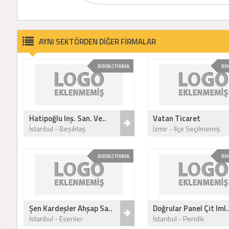
AYNI SEKTÖRDEN DİĞER FİRMALAR
BRONZ FİRMA
BR
Hatipoğlu Inş. San. Ve..
Vatan Ticaret
İstanbul - Beşiktaş
İzmir - İlçe Seçilmemiş
BRONZ FİRMA
BR
Şen Kardeşler Ahşap Sa..
Doğrular Panel Çit Iml.
İstanbul - Esenler
İstanbul - Pendik