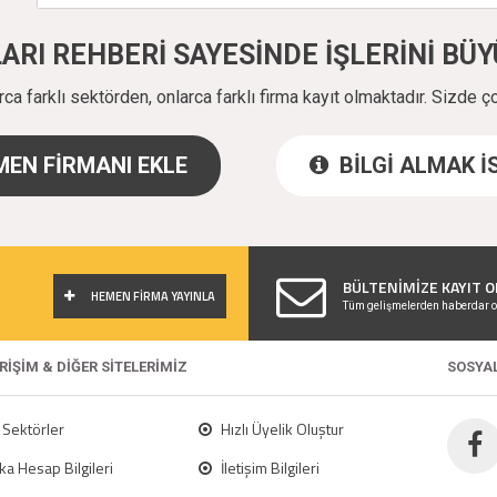
ALARI REHBERİ SAYESİNDE İŞLERİNİ B
a farklı sektörden, onlarca farklı firma kayıt olmaktadır. Sizde ç
EN FİRMANI EKLE
BİLGİ ALMAK 
!
BÜLTENİMİZE KAYIT O
HEMEN FİRMA YAYINLA
Tüm gelişmelerden haberdar o
ERİŞİM & DİĞER SİTELERİMİZ
SOSYA
Sektörler
Hızlı Üyelik Oluştur
a Hesap Bilgileri
İletişim Bilgileri