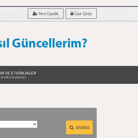
Yeni Üyelik
Üye Girişi
AR VE ETKİNLİKLER
 ve etkinlik planları
ARAMA