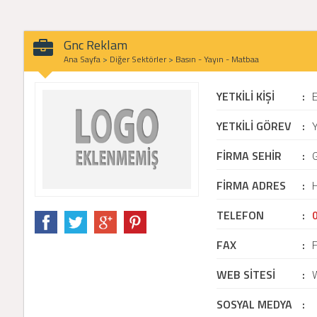
Gnc Reklam
Ana Sayfa
>
Diğer Sektörler
>
Basın - Yayın - Matbaa
YETKİLİ KİŞİ
:
YETKİLİ GÖREV
:
Y
FİRMA SEHİR
:
FİRMA ADRES
:
TELEFON
:
FAX
:
WEB SİTESİ
:
SOSYAL MEDYA
: