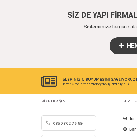
SİZ DE YAPI FİRM
Sistemimize hergün onlarc
HEM
İŞLERİNİZİN BÜYÜMESİNİ SAĞLIYORUZ 
Hemen şimdi firmanızı ekleyerek işinizi büyütün...
BİZE ULAŞIN
HIZLI 
Tüm 
0850 302 76 69
Bank