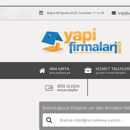
bilgi@y
Bugün 08 Ağustos 2026 Cumartesi 11:14:30
ANA SAYFA
HİZMET TALEPLER
ana sayfaya git
güncel hizmet talepleri
BİZE ULAŞIN
iletişim bilgileri
Bulunduğunuz bölgede yer alan firmaların haberle