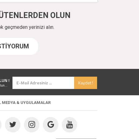
ÜYÜTENLERDEN OLUN
ok geçmeden yerinizi alın.
İSTİYORUM
LUN !
Kaydet !
lun...
L MEDYA & UYGULAMALAR