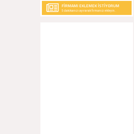
FİRMAMI EKLEMEK İSTİYORUM
5 dakikanızı ayırarak firmanızı ekleyin..