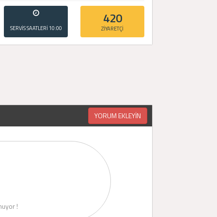
420
SERVİS SAATLERİ
10:00
ZİYARETÇİ
- 20:00
YORUM EKLEYİN
uyor !