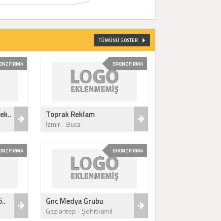
TÜMÜNÜ GÖSTER
ONZ FİRMA
BRONZ FİRMA
ek..
Toprak Reklam
İzmir - Buca
ONZ FİRMA
BRONZ FİRMA
..
Gnc Medya Grubu
Gaziantep - Şehitkamil