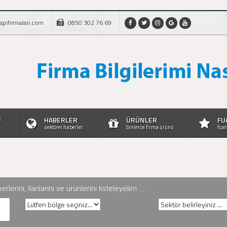
apifirmalari.com
0850 302 76 69
İ
HABERLER
ÜRÜNLER
FU
sektörel haberler
binlerce firma ürünü
fuar
rini, ilanlarını ve ürünlerini listeleyelim ...