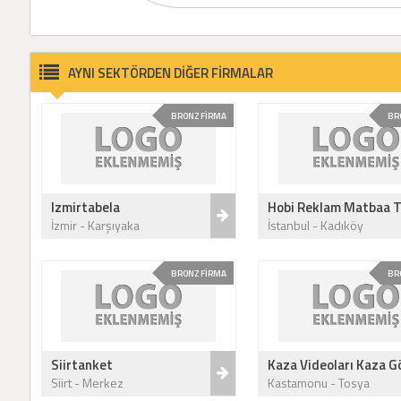
AYNI SEKTÖRDEN DİĞER FİRMALAR
BRONZ FİRMA
BR
Izmirtabela
Hobi Reklam Matbaa T
İzmir - Karşıyaka
İstanbul - Kadıköy
BRONZ FİRMA
BR
Siirtanket
Kaza Videoları Kaza Gö
Siirt - Merkez
Kastamonu - Tosya