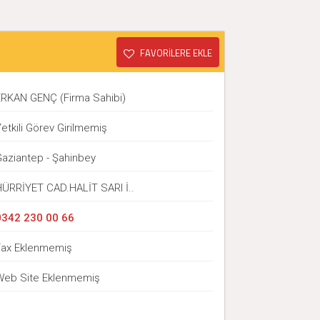
FAVORİLERE EKLE
ERKAN GENÇ (Firma Sahibi)
etkili Görev Girilmemiş
Gaziantep - Şahinbey
HÜRRİYET CAD.HALİT SARI İ..
0342 230 00 66
Fax Eklenmemiş
Web Site Eklenmemiş