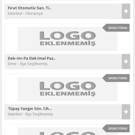
Fırat Otomotiv San. Ti..
İstanbul - Ümraniye
BRONZ FİRMA
Dek-Im-Pa Dek Imal Paz..
İzmir - İlçe Seçilmemiş
BRONZ FİRMA
Tüpaş Yangın Sön. Cih...
İstanbul - İlçe Seçilmemiş
BRONZ FİRMA