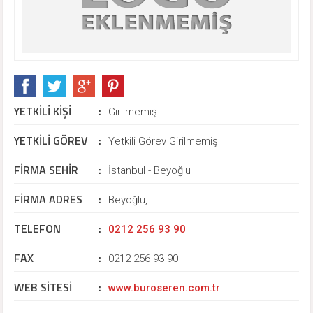
YETKİLİ KİŞİ
:
Girilmemiş
YETKİLİ GÖREV
:
Yetkili Görev Girilmemiş
FİRMA SEHİR
:
İstanbul - Beyoğlu
FİRMA ADRES
:
Beyoğlu, ..
TELEFON
:
0212 256 93 90
FAX
:
0212 256 93 90
WEB SİTESİ
:
www.buroseren.com.tr