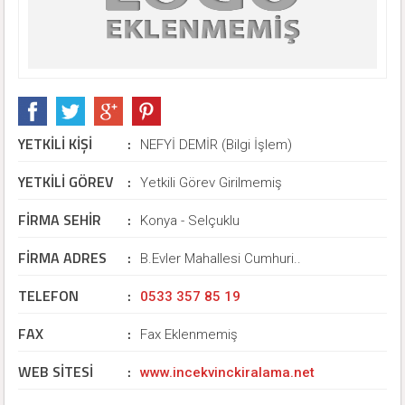
YETKİLİ KİŞİ
:
NEFYİ DEMİR (Bilgi İşlem)
YETKİLİ GÖREV
:
Yetkili Görev Girilmemiş
FİRMA SEHİR
:
Konya - Selçuklu
FİRMA ADRES
:
B.Evler Mahallesi Cumhuri..
TELEFON
:
0533 357 85 19
FAX
:
Fax Eklenmemiş
WEB SİTESİ
:
www.incekvinckiralama.net