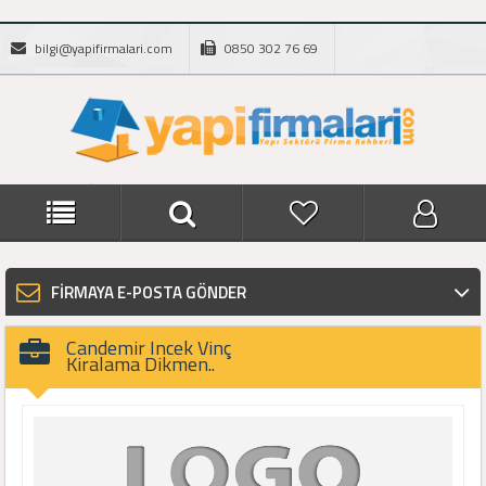
bilgi@yapifirmalari.com
0850 302 76 69
FİRMAYA E-POSTA GÖNDER
Candemir Incek Vinç
Kiralama Dikmen..