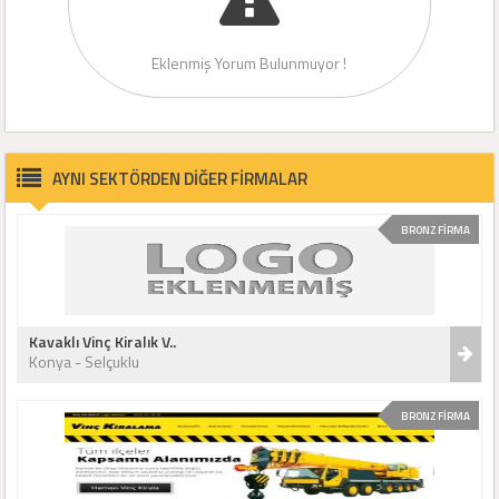
Eklenmiş Yorum Bulunmuyor !
AYNI SEKTÖRDEN DİĞER FİRMALAR
BRONZ FİRMA
Kavaklı Vinç Kiralık V..
Konya - Selçuklu
BRONZ FİRMA