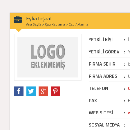
Eyka Inşaat
Ana Sayfa
>
Çatı Kaplama
>
Çatı Aktarma
YETKİLİ KİŞİ
:
YETKİLİ GÖREV
:
Y
FİRMA SEHİR
:
İ
FİRMA ADRES
:
TELEFON
:
FAX
:
WEB SİTESİ
:
SOSYAL MEDYA
: