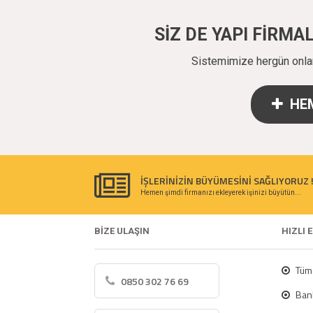
SİZ DE YAPI FİRM
Sistemimize hergün onlarc
HEM
İŞLERİNİZİN BÜYÜMESİNİ SAĞLIYORUZ 
Hemen şimdi firmanızı ekleyerek işinizi büyütün...
BİZE ULAŞIN
HIZLI 
Tüm 
0850 302 76 69
Bank