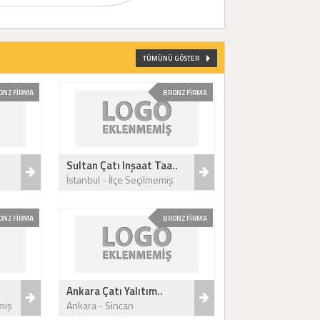
TÜMÜNÜ GÖSTER
ONZ FİRMA
BRONZ FİRMA
Sultan Çatı Inşaat Taa..
İstanbul - İlçe Seçilmemiş
ONZ FİRMA
BRONZ FİRMA
Ankara Çatı Yalıtım..
miş
Ankara - Sincan