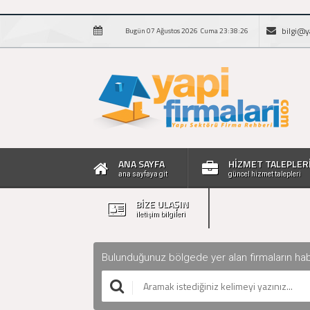
bilgi@y
Bugün 07 Ağustos 2026 Cuma 23:38:26
ANA SAYFA
HİZMET TALEPLER
ana sayfaya git
güncel hizmet talepleri
BİZE ULAŞIN
iletişim bilgileri
Bulunduğunuz bölgede yer alan firmaların haberle