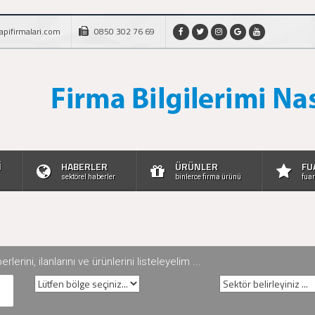
apifirmalari.com
0850 302 76 69
İ
HABERLER
ÜRÜNLER
FU
sektörel haberler
binlerce firma ürünü
fuar
rini, ilanlarını ve ürünlerini listeleyelim ...