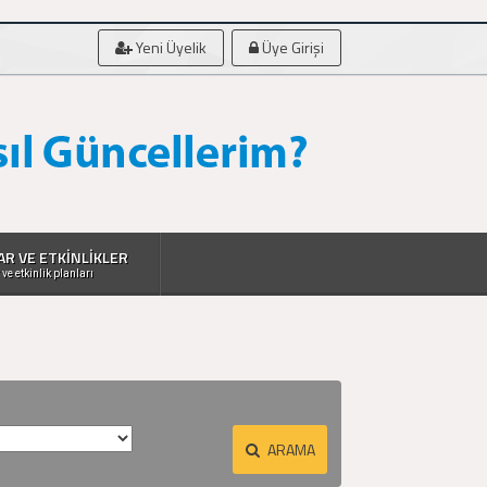
Yeni Üyelik
Üye Girişi
AR VE ETKİNLİKLER
 ve etkinlik planları
ARAMA