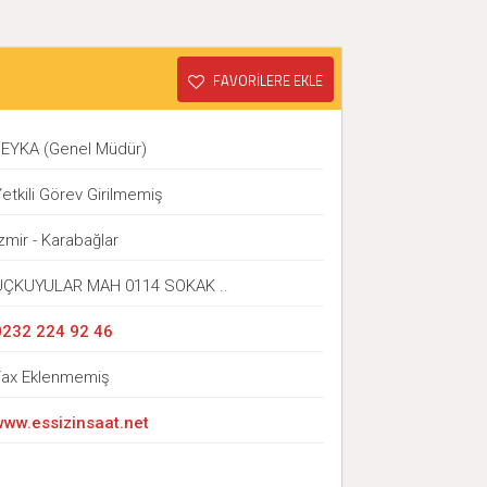
FAVORİLERE EKLE
İ.EYKA (Genel Müdür)
etkili Görev Girilmemiş
zmir - Karabağlar
ÜÇKUYULAR MAH 0114 SOKAK ..
0232 224 92 46
Fax Eklenmemiş
www.essizinsaat.net