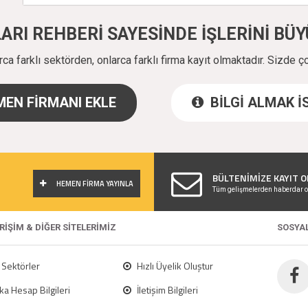
ALARI REHBERİ SAYESİNDE İŞLERİNİ B
a farklı sektörden, onlarca farklı firma kayıt olmaktadır. Sizde ç
EN FİRMANI EKLE
BİLGİ ALMAK 
!
BÜLTENİMİZE KAYIT O
HEMEN FİRMA YAYINLA
Tüm gelişmelerden haberdar o
ERİŞİM & DİĞER SİTELERİMİZ
SOSYA
Sektörler
Hızlı Üyelik Oluştur
a Hesap Bilgileri
İletişim Bilgileri