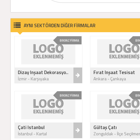
AYNI SEKTÖRDEN DİĞER FİRMALAR
BRONZ FİRMA
BR
Dizay Inşaat Dekorasyo..
Fırat Inşaat Tesisat
İzmir - Karşıyaka
Ankara - Çankaya
BRONZ FİRMA
BR
Çati Istanbul
Gültaş Çatı
İstanbul - Kartal
Zonguldak - İlçe Seçilme