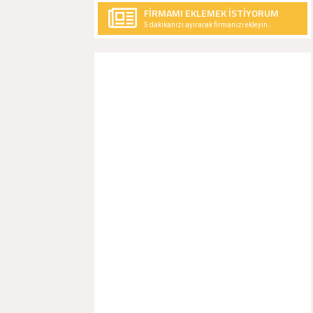
FİRMAMI EKLEMEK İSTİYORUM
5 dakikanızı ayırarak firmanızı ekleyin..