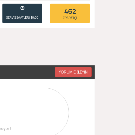
462
SERVİS SAATLERİ
10:00
ZİYARETÇİ
- 20:00
YORUM EKLEYİN
uyor !