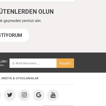
ÜYÜTENLERDEN OLUN
ok geçmeden yerinizi alın.
İSTİYORUM
LUN !
Kaydet !
lun...
L MEDYA & UYGULAMALAR