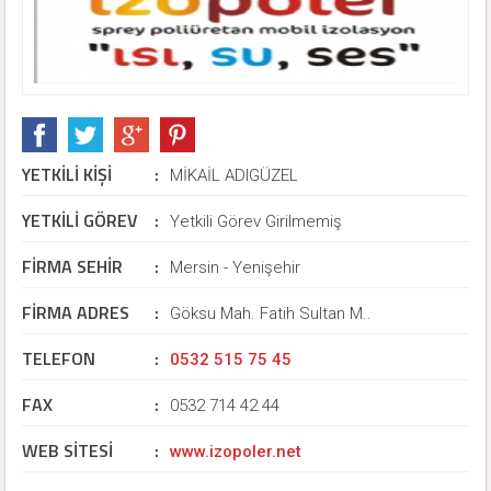
YETKİLİ KİŞİ
:
MİKAİL ADIGÜZEL
YETKİLİ GÖREV
:
Yetkili Görev Girilmemiş
FİRMA SEHİR
:
Mersin - Yenişehir
FİRMA ADRES
:
Göksu Mah. Fatih Sultan M..
TELEFON
:
0532 515 75 45
FAX
:
0532 714 42 44
WEB SİTESİ
:
www.izopoler.net