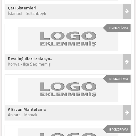
Çatı Sistemleri
İstanbul - Sultanbeyli
BRONZ FİRMA
Resuloğulları.izolasyo..
Konya - İlçe Seçilmemiş
BRONZ FİRMA
A Ercan Mantolama
Ankara - Mamak
BRONZ FİRMA