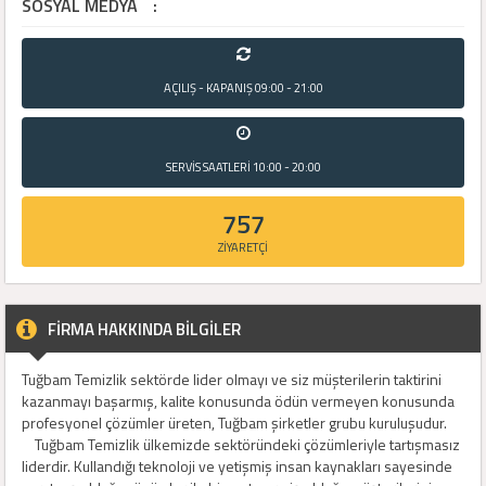
SOSYAL MEDYA
:
AÇILIŞ - KAPANIŞ
09:00 - 21:00
SERVİS SAATLERİ
10:00 - 20:00
757
ZİYARETÇİ
FİRMA HAKKINDA BİLGİLER
Tuğbam Temizlik sektörde lider olmayı ve siz müşterilerin taktirini
kazanmayı başarmış, kalite konusunda ödün vermeyen konusunda
profesyonel çözümler üreten, Tuğbam şirketler grubu kuruluşudur.
Tuğbam Temizlik ülkemizde sektöründeki çözümleriyle tartışmasız
liderdir. Kullandığı teknoloji ve yetişmiş insan kaynakları sayesinde