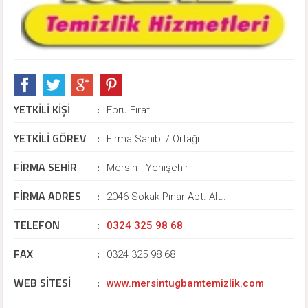
YETKİLİ KİŞİ
:
Ebru Fırat
YETKİLİ GÖREV
:
Firma Sahibi / Ortağı
FİRMA SEHİR
:
Mersin - Yenişehir
FİRMA ADRES
:
2046 Sokak Pınar Apt. Alt..
TELEFON
:
0324 325 98 68
FAX
:
0324 325 98 68
WEB SİTESİ
:
www.mersintugbamtemizlik.com