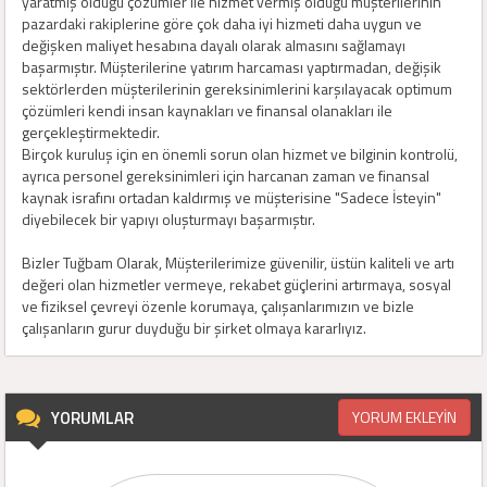
yaratmış olduğu çözümler ile hizmet vermiş olduğu müşterilerinin
pazardaki rakiplerine göre çok daha iyi hizmeti daha uygun ve
değişken maliyet hesabına dayalı olarak almasını sağlamayı
başarmıştır. Müşterilerine yatırım harcaması yaptırmadan, değişik
sektörlerden müşterilerinin gereksinimlerini karşılayacak optimum
çözümleri kendi insan kaynakları ve finansal olanakları ile
gerçekleştirmektedir.
Birçok kuruluş için en önemli sorun olan hizmet ve bilginin kontrolü,
ayrıca personel gereksinimleri için harcanan zaman ve finansal
kaynak israfını ortadan kaldırmış ve müşterisine "Sadece İsteyin"
diyebilecek bir yapıyı oluşturmayı başarmıştır.
Bizler Tuğbam Olarak, Müşterilerimize güvenilir, üstün kaliteli ve artı
değeri olan hizmetler vermeye, rekabet güçlerini artırmaya, sosyal
ve fiziksel çevreyi özenle korumaya, çalışanlarımızın ve bizle
çalışanların gurur duyduğu bir şirket olmaya kararlıyız.
YORUMLAR
YORUM EKLEYİN