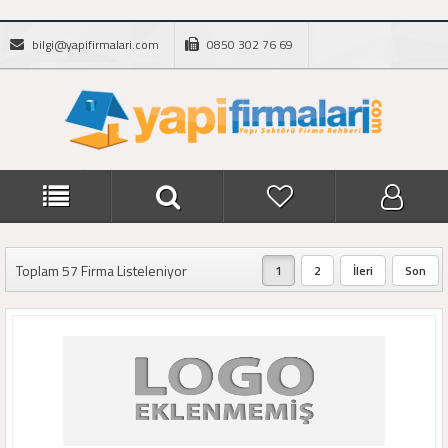
bilgi@yapifirmalari.com
0850 302 76 69
Toplam 57 Firma Listeleniyor
1
2
İleri
Son