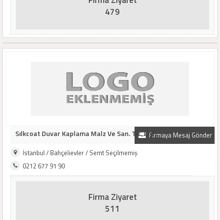
Firma Ziyaret
479
Sılkcoat Duvar Kaplama Malz Ve San. Tic. Ltd...
Firmaya Mesaj Gönder
İstanbul / Bahçelievler / Semt Seçilmemiş
0212 677 91 90
Firma Ziyaret
511