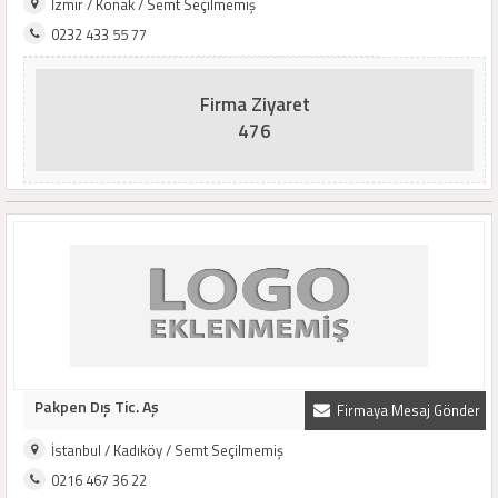
İzmir / Konak / Semt Seçilmemiş
0232 433 55 77
Firma Ziyaret
476
Pakpen Dış Tic. Aş
Firmaya Mesaj Gönder
İstanbul / Kadıköy / Semt Seçilmemiş
0216 467 36 22