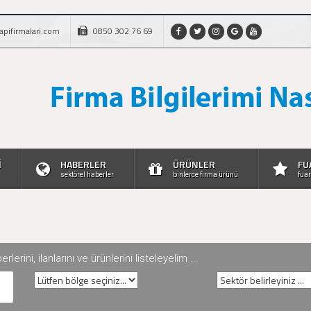
apifirmalari.com
0850 302 76 69
İ
HABERLER
ÜRÜNLER
FU
sektörel haberler
binlerce firma ürünü
fuar
rini, ilanlarını ve ürünlerini listeleyelim ...