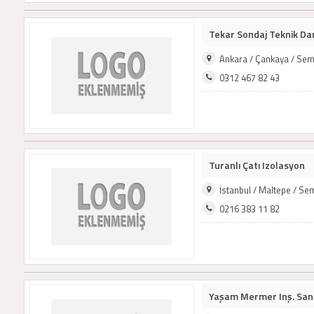
Tekar Sondaj Teknik Danı
Ankara / Çankaya / Sem
0312 467 82 43
Turanlı Çatı Izolasyon
İstanbul / Maltepe / Se
0216 383 11 82
Yaşam Mermer Inş. San. 