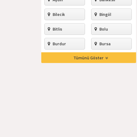
Bilecik
Bingöl
Bitlis
Bolu
Burdur
Bursa
Tümünü Göster
Çanakkale
Çankırı
Çorum
Denizli
Diyarbakır
Edirne
Elazığ
Erzincan
Erzurum
Eskişehir
Gaziantep
Giresun