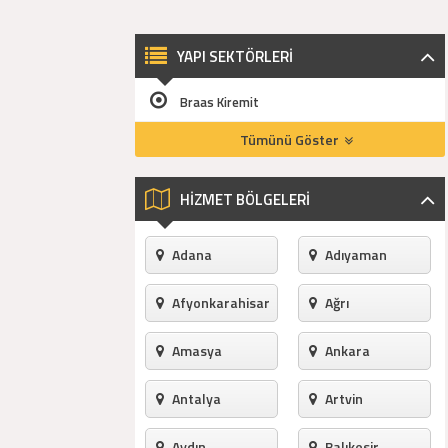
YAPI SEKTÖRLERİ
Braas Kiremit
Tümünü Göster
HİZMET BÖLGELERİ
Adana
Adıyaman
Afyonkarahisar
Ağrı
Amasya
Ankara
Antalya
Artvin
Aydın
Balıkesir