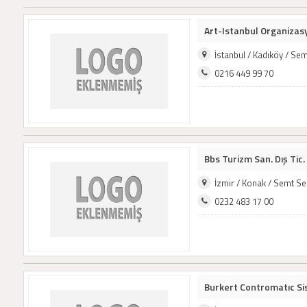
Art-Istanbul Organizas
İstanbul / Kadıköy / Se
0216 449 99 70
Bbs Turizm San. Dış Tic. 
İzmir / Konak / Semt S
0232 483 17 00
Burkert Contromatıc Sis