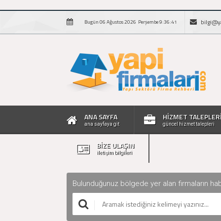
bilgi@y
Bugün 06 Ağustos 2026 Perşembe 9:36:42
ANA SAYFA
HİZMET TALEPLER
ana sayfaya git
güncel hizmet talepleri
BİZE ULAŞIN
iletişim bilgileri
Bulunduğunuz bölgede yer alan firmaların haberle