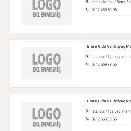
İzmir / Konak / Semt S
0232 459 53 95
Emre Gıda Ve Ihtiyaç Mam
İstanbul / İlçe Seçilme
0212 659 33 66
Emre Gıda Ve Ihtiyaç Mam
İstanbul / İlçe Seçilme
0212 659 33 66