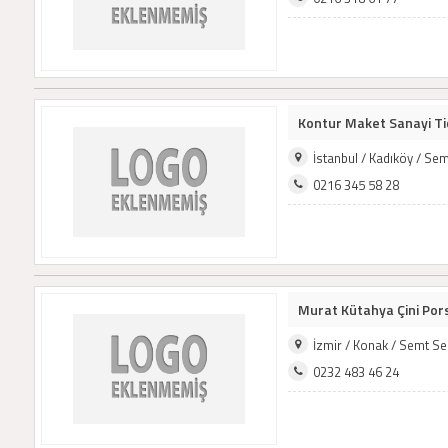
Kontur Maket Sanayi Tic
İstanbul / Kadıköy / Se
0216 345 58 28
Murat Kütahya Çini Pors
İzmir / Konak / Semt S
0232 483 46 24