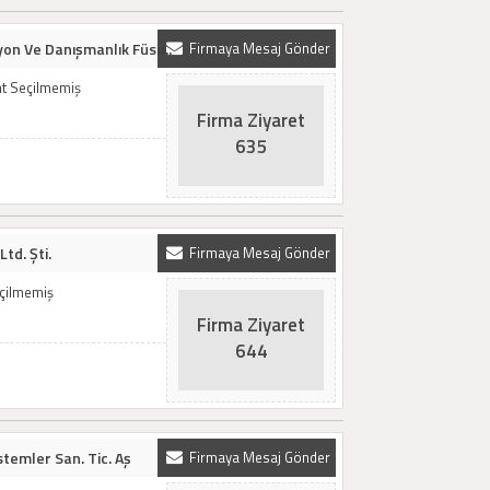
yon Ve Danışmanlık Füsu..
Firmaya Mesaj Gönder
mt Seçilmemiş
Firma Ziyaret
635
Ltd. Şti.
Firmaya Mesaj Gönder
eçilmemiş
Firma Ziyaret
644
temler San. Tic. Aş
Firmaya Mesaj Gönder