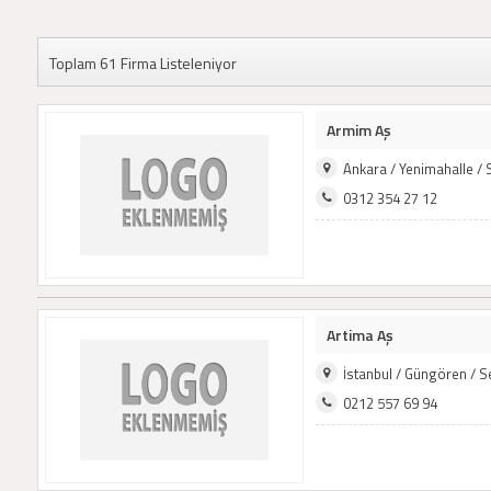
Toplam 61 Firma Listeleniyor
Armim Aş
Ankara / Yenimahalle /
0312 354 27 12
Artima Aş
İstanbul / Güngören / 
0212 557 69 94