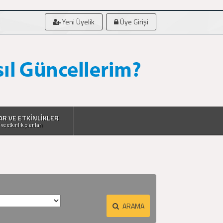
Yeni Üyelik
Üye Girişi
AR VE ETKİNLİKLER
 ve etkinlik planları
ARAMA