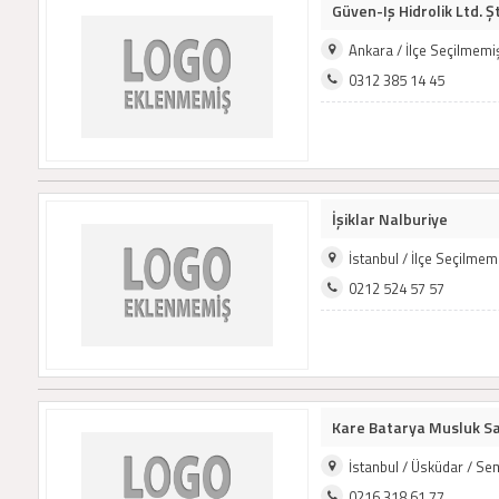
Güven-Iş Hidrolik Ltd. Şt
Ankara / İlçe Seçilmem
0312 385 14 45
İşiklar Nalburiye
İstanbul / İlçe Seçilme
0212 524 57 57
Kare Batarya Musluk San.
İstanbul / Üsküdar / S
0216 318 61 77