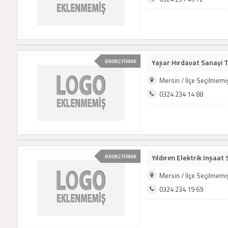
Yaşar Hırdavat Sanayi Ti
BRONZ FİRMA
Mersin / İlçe Seçilmem
0324 234 14 88
Yıldırım Elektrik Inşaat 
BRONZ FİRMA
Mersin / İlçe Seçilmem
0324 234 19 69