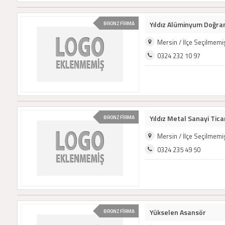
Yıldız Alüminyum Doğra
BRONZ FİRMA
Mersin / İlçe Seçilmem
0324 232 10 97
Yıldız Metal Sanayi Ticar
BRONZ FİRMA
Mersin / İlçe Seçilmem
0324 235 49 50
Yükselen Asansör
BRONZ FİRMA