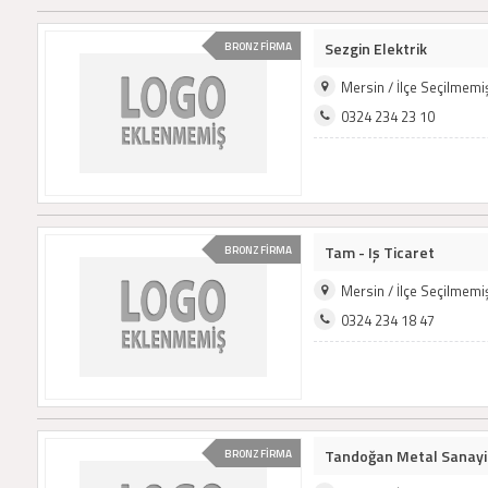
Sezgin Elektrik
BRONZ FİRMA
Mersin / İlçe Seçilmem
0324 234 23 10
Tam - Iş Ticaret
BRONZ FİRMA
Mersin / İlçe Seçilmem
0324 234 18 47
Tandoğan Metal Sanayi T
BRONZ FİRMA