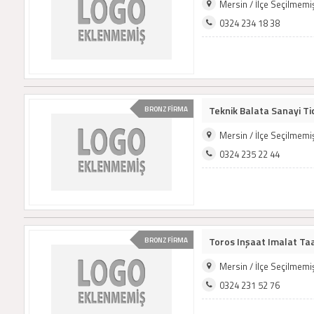
Mersin / İlçe Seçilmem
0324 234 18 38
Teknik Balata Sanayi Tic
BRONZ FİRMA
Mersin / İlçe Seçilmem
0324 235 22 44
Toros Inşaat Imalat Taa
BRONZ FİRMA
Mersin / İlçe Seçilmem
0324 231 52 76