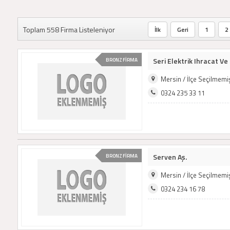
Toplam 558 Firma Listeleniyor
İlk
Geri
1
2
Seri Elektrik Ihracat Ve 
BRONZ FİRMA
Mersin / İlçe Seçilmem
0324 235 33 11
Serven Aş.
BRONZ FİRMA
Mersin / İlçe Seçilmem
0324 234 16 78