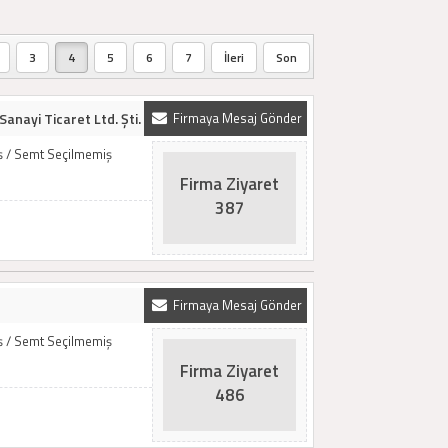
3
4
5
6
7
İleri
Son
Sanayi Ticaret Ltd. Şti.
Firmaya Mesaj Gönder
iş / Semt Seçilmemiş
Firma Ziyaret
387
Firmaya Mesaj Gönder
iş / Semt Seçilmemiş
Firma Ziyaret
486