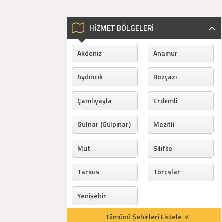
HİZMET BÖLGELERİ
Akdeniz
Anamur
Aydıncık
Bozyazı
Çamlıyayla
Erdemli
Gülnar (Gülpınar)
Mezitli
Mut
Silifke
Tarsus
Toroslar
Yenişehir
Tümünü Şehirleri Listele