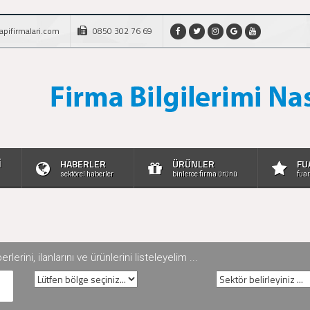
apifirmalari.com
0850 302 76 69
İ
HABERLER
ÜRÜNLER
FU
sektörel haberler
binlerce firma ürünü
fuar
rini, ilanlarını ve ürünlerini listeleyelim ...