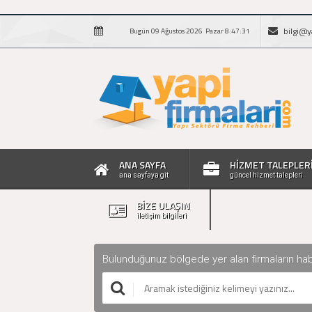
bilgi@y
Bugün 09 Ağustos 2026 Pazar 8:47:32
ANA SAYFA
HİZMET TALEPLER
ana sayfaya git
güncel hizmet talepleri
BİZE ULAŞIN
iletişim bilgileri
Bulunduğunuz bölgede yer alan firmaların haberle