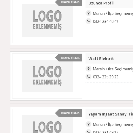
Uzunca Profil
BRONZ FİRMA
Mersin / İlçe Seçilmem
0324 234 40 47
Watt Elektrik
BRONZ FİRMA
Mersin / İlçe Seçilmem
0324 235 39 23
Yaşam Inşaat Sanayi Tic
BRONZ FİRMA
Mersin / İlçe Seçilmem
0324 231 49 72