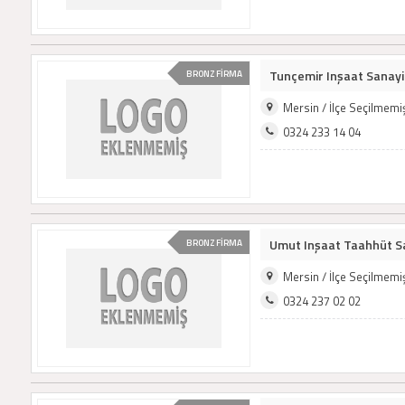
Tunçemir Inşaat Sanayi 
BRONZ FİRMA
Mersin / İlçe Seçilmem
0324 233 14 04
Umut Inşaat Taahhüt San
BRONZ FİRMA
Mersin / İlçe Seçilmem
0324 237 02 02