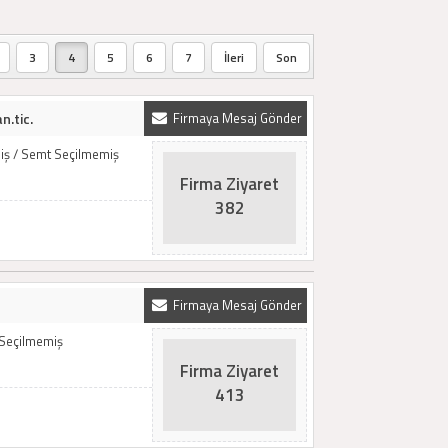
3
4
5
6
7
İleri
Son
n.tic.
Firmaya Mesaj Gönder
iş / Semt Seçilmemiş
Firma Ziyaret
382
Firmaya Mesaj Gönder
 Seçilmemiş
Firma Ziyaret
413