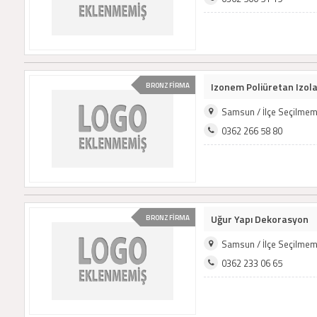
Izonem Poliüretan Izol
BRONZ FİRMA
Samsun / İlçe Seçilmem
0362 266 58 80
Uğur Yapı Dekorasyon
BRONZ FİRMA
Samsun / İlçe Seçilmem
0362 233 06 65