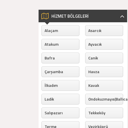
HİZMET BÖLGELERİ
Alaçam
Asarcık
Atakum
Ayvacık
Bafra
Canik
Çarşamba
Havza
İlkadım
Kavak
Ladik
Ondokuzmayıs(Ballıca
Salıpazarı
Tekkeköy
Terme
Vezirköprü