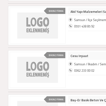
Akıl Yapı Malzemeleri San
BRONZ FİRMA
Samsun / İlçe Seçilmem
0551 438 85 92
Cesu Inşaat
BRONZ FİRMA
Samsun / İlkadım / Sem
0362 233 00 02
Bay-Er Baskı Beton Ve Ç
BRONZ FİRMA