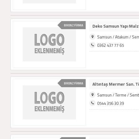
Deko Samsun Yapı Malz.sa
BRONZ FİRMA
Samsun / Atakum / Sem
0362 437 77 65
Altıntaş Mermer San. Tic
BRONZ FİRMA
Samsun / Terme / Semt
0544 356 30 39