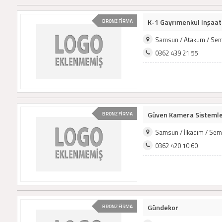
K-1 Gayrımenkul Inşaat
BRONZ FİRMA
Samsun / Atakum / Sem
0362 439 21 55
Güven Kamera Sistemle
BRONZ FİRMA
Samsun / İlkadım / Sem
0362 420 10 60
Gündekor
BRONZ FİRMA