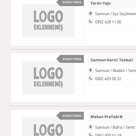
Yaren Yapı
BRONZ FİRMA
Samsun / İlçe Seçilmem
0362 428 11 00
Samsun Karot Tesisat
BRONZ FİRMA
Samsun / İlkadım / Sem
0362 435 00 32
Mekan Prefabrik
BRONZ FİRMA
Samsun / Bafra / Semt
0362 500 51 19