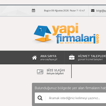
bilgi@y
Bugün 09 Ağustos 2026 Pazar 7:13:48
ANA SAYFA
HİZMET TALEPLER
ana sayfaya git
güncel hizmet talepleri
BİZE ULAŞIN
iletişim bilgileri
Bulunduğunuz bölgede yer alan firmaların haberle