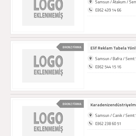
Samsun / Atakum / Sem
0362 439 14 66
Elif Reklam Tabela Yön
BRONZ FİRMA
Samsun / Bafra / Semt
0362 544 15 16
Karadenizendüstriyel
BRONZ FİRMA
Samsun / Canik / Semt
0362 238 60 51