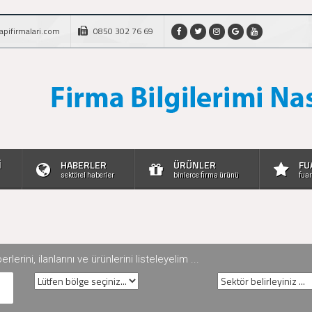
apifirmalari.com
0850 302 76 69
İ
HABERLER
ÜRÜNLER
FU
sektörel haberler
binlerce firma ürünü
fuar
rini, ilanlarını ve ürünlerini listeleyelim ...