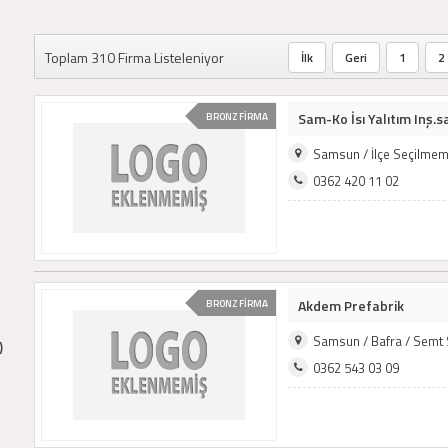
Toplam 310 Firma Listeleniyor
İlk
Geri
1
2
Sam-Ko İsı Yalıtım Inş.sa
BRONZ FİRMA
Samsun / İlçe Seçilmem
0362 420 11 02
Akdem Prefabrik
BRONZ FİRMA
Samsun / Bafra / Semt
)
0362 543 03 09