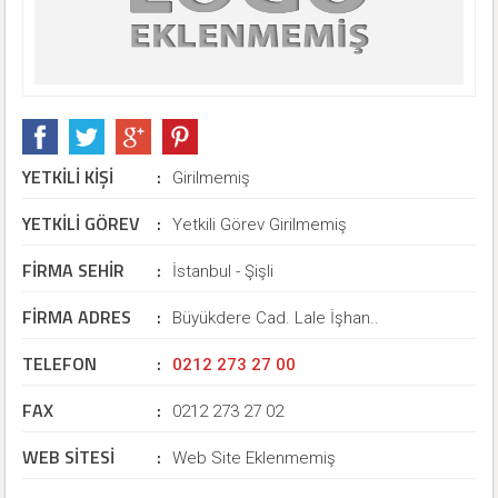
YETKİLİ KİŞİ
:
Girilmemiş
YETKİLİ GÖREV
:
Yetkili Görev Girilmemiş
FİRMA SEHİR
:
İstanbul - Şişli
FİRMA ADRES
:
Büyükdere Cad. Lale İşhan..
TELEFON
:
0212 273 27 00
FAX
:
0212 273 27 02
WEB SİTESİ
:
Web Site Eklenmemiş