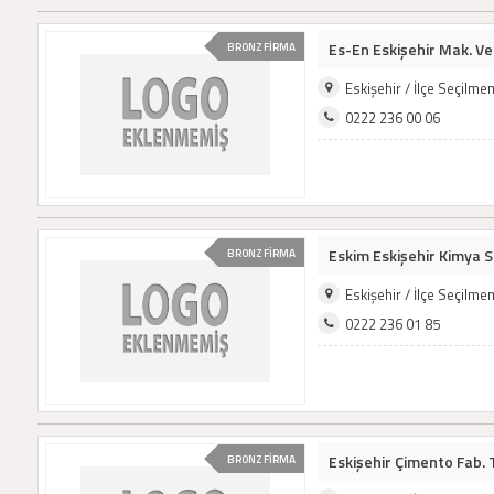
Es-En Eskişehir Mak. Ve 
BRONZ FİRMA
Eskişehir / İlçe Seçilm
0222 236 00 06
Eskim Eskişehir Kimya Sa
BRONZ FİRMA
Eskişehir / İlçe Seçilm
0222 236 01 85
Eskişehir Çimento Fab. T
BRONZ FİRMA