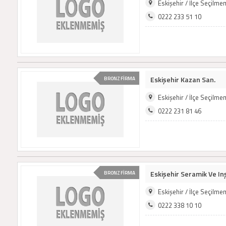
Eskişehir / İlçe Seçilm
0222 233 51 10
Eskişehir Kazan San.
BRONZ FİRMA
Eskişehir / İlçe Seçilm
0222 231 81 46
Eskişehir Seramik Ve In
BRONZ FİRMA
Eskişehir / İlçe Seçilm
0222 338 10 10