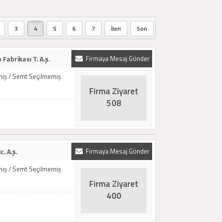
3
4
5
6
7
İleri
Son
Fabrikası T. A.ş.
Firmaya Mesaj Gönder
emiş / Semt Seçilmemiş
Firma Ziyaret
508
c. A.ş.
Firmaya Mesaj Gönder
emiş / Semt Seçilmemiş
Firma Ziyaret
400