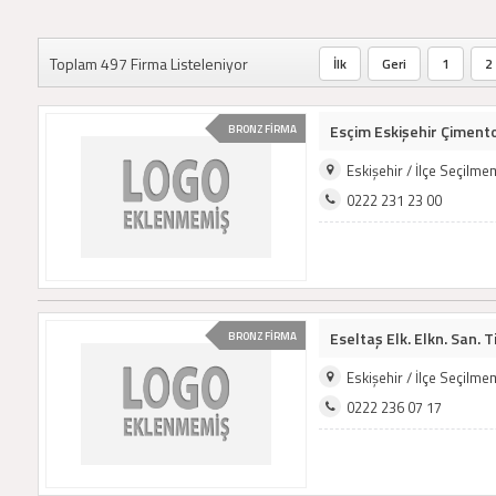
Toplam 497 Firma Listeleniyor
İlk
Geri
1
2
Esçim Eskişehir Çimento 
BRONZ FİRMA
Eskişehir / İlçe Seçilm
0222 231 23 00
Eseltaş Elk. Elkn. San. Ti
BRONZ FİRMA
Eskişehir / İlçe Seçilm
0222 236 07 17