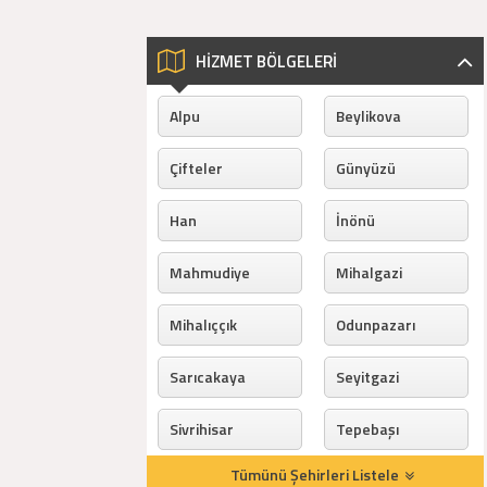
HİZMET BÖLGELERİ
Alpu
Beylikova
Çifteler
Günyüzü
Han
İnönü
Mahmudiye
Mihalgazi
Mihalıççık
Odunpazarı
Sarıcakaya
Seyitgazi
Sivrihisar
Tepebaşı
Tümünü Şehirleri Listele