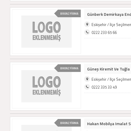
Günberk Demirkaya End. T
BRONZ FİRMA
Eskişehir / İlçe Seçilm
0222 233 65 66
Güneş Kiremit Ve Tuğla F
BRONZ FİRMA
Eskişehir / İlçe Seçilm
0222 335 33 49
Hakan Mobilya Imalat San
BRONZ FİRMA