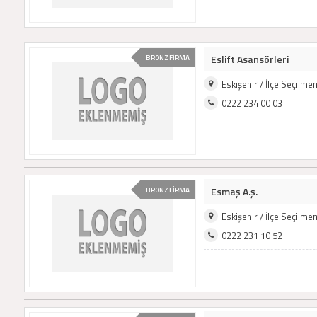
Eslift Asansörleri
BRONZ FİRMA
Eskişehir / İlçe Seçilm
0222 234 00 03
Esmaş A.ş.
BRONZ FİRMA
Eskişehir / İlçe Seçilm
0222 231 10 52