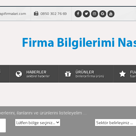
apifirmalari.com
0850 302 76 69
İ
HABERLER
ÜRÜNLER
FU
sektörel haberler
binlerce firma ürünü
fuar
rini, ilanlarını ve ürünlerini listeleyelim ...