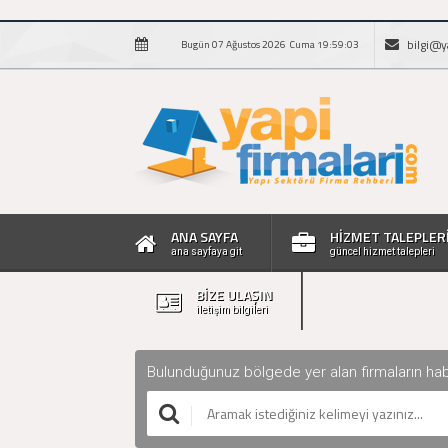
bilgi@y
Bugün 07 Ağustos 2026 Cuma 19:59:04
ANA SAYFA
HİZMET TALEPLER
ana sayfaya git
güncel hizmet talepleri
BİZE ULAŞIN
iletişim bilgileri
Bulunduğunuz bölgede yer alan firmaların haberle