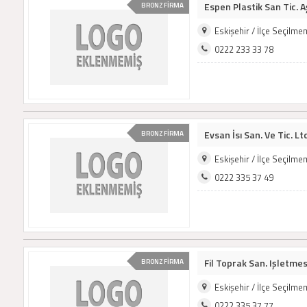
Espen Plastik San Tic. A
BRONZ FİRMA
Eskişehir / İlçe Seçilm
0222 233 33 78
Evsan İsı San. Ve Tic. Ltd
BRONZ FİRMA
Eskişehir / İlçe Seçilm
0222 335 37 49
Fil Toprak San. Işletmesi
BRONZ FİRMA
Eskişehir / İlçe Seçilm
0222 335 37 77