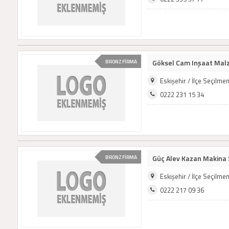
Göksel Cam Inşaat Malz
BRONZ FİRMA
Eskişehir / İlçe Seçilm
0222 231 15 34
Güç Alev Kazan Makina 
BRONZ FİRMA
Eskişehir / İlçe Seçilm
0222 217 09 36