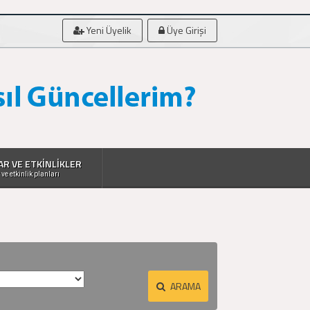
Yeni Üyelik
Üye Girişi
AR VE ETKİNLİKLER
 ve etkinlik planları
ARAMA