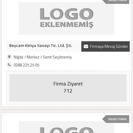
BRONZ FİRMA
Beycam Kimya Sanayi Tic. Ltd. Şti.
Firmaya Mesaj Gönder
Niğde / Merkez / Semt Seçilmemiş
0388 225 25 05
Firma Ziyaret
712
BRONZ FİRMA