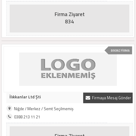
Firma Ziyaret
834
BRONZ FİRMA
İlıkkanlar Ltd Şti
Firmaya Mesaj Gönder
Niğde / Merkez / Semt Seçilmemiş
0388 213 11 21