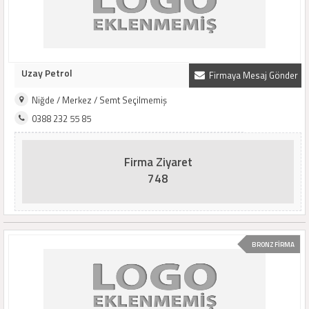
Uzay Petrol
Firmaya Mesaj Gönder
Niğde / Merkez / Semt Seçilmemiş
0388 232 55 85
Firma Ziyaret
748
BRONZ FİRMA