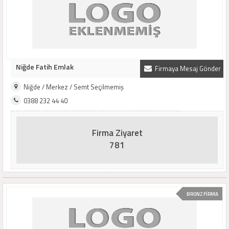
Niğde Fatih Emlak
Firmaya Mesaj Gönder
Niğde / Merkez / Semt Seçilmemiş
0388 232 44 40
Firma Ziyaret
781
BRONZ FİRMA