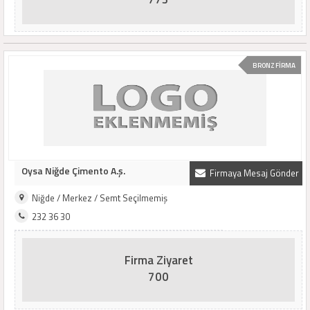
BRONZ FİRMA
Oysa Niğde Çimento A.ş.
Firmaya Mesaj Gönder
Niğde / Merkez / Semt Seçilmemiş
232 36 30
Firma Ziyaret
700