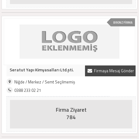
BRONZ FİRMA
Seratut Yapı Kimyasalları Ltd.şti.
Firmaya Mesaj Gönder
Niğde / Merkez / Semt Seçilmemiş
0388 233 02 21
Firma Ziyaret
784