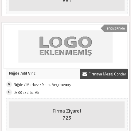
861
BRONZ FİRMA
Niğde Adil Vinc
Firmaya Mesaj Gönder
Niğde / Merkez / Semt Seçilmemiş
0388 232 62 96
Firma Ziyaret
725