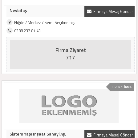
Nevbitaş
Firmaya Mesaj Gönder
Niğde / Merkez / Semt Seçilmemiş
0388 232 81 43
Firma Ziyaret
717
BRONZ FİRMA
Sistem Yapı Inşaat Sanayi Aş.
Firmaya Mesaj Gönder