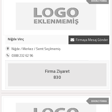
BRONZ FİRMA
Niğde Vinç
Firmaya Mesaj Gönder
Niğde / Merkez / Semt Seçilmemiş
0388 232 62 96
Firma Ziyaret
830
BRONZ FİRMA