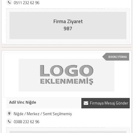
0511 232 62 96
Firma Ziyaret
987
BRONZ FİRMA
Adil Vinc Niğde
Firmaya Mesaj Gönder
Niğde / Merkez / Semt Seçilmemiş
0388 232 62 96