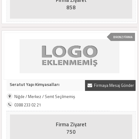
Firma Ziyaret
858
BRONZ FİRMA
Seratut Yapı Kimyasalları
Firmaya Mesaj Gönder
Niğde / Merkez / Semt Seçilmemiş
0388 233 02 21
Firma Ziyaret
750