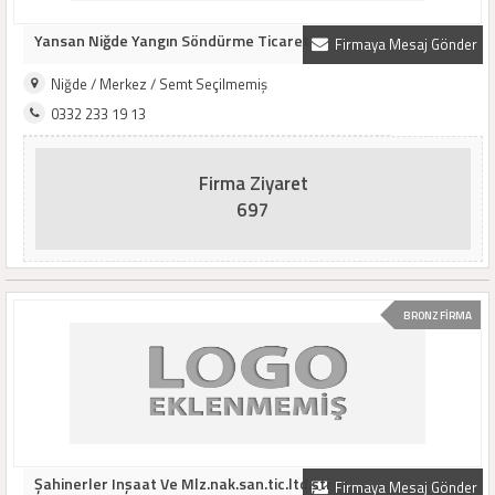
Yansan Niğde Yangın Söndürme Ticaret
Firmaya Mesaj Gönder
Niğde / Merkez / Semt Seçilmemiş
0332 233 19 13
Firma Ziyaret
697
BRONZ FİRMA
Şahinerler Inşaat Ve Mlz.nak.san.tic.ltd.şti
Firmaya Mesaj Gönder