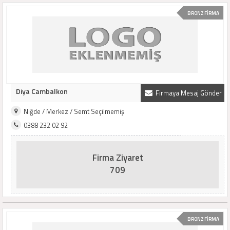
BRONZ FİRMA
Diya Cambalkon
Firmaya Mesaj Gönder
Niğde / Merkez / Semt Seçilmemiş
0388 232 02 92
Firma Ziyaret
709
BRONZ FİRMA