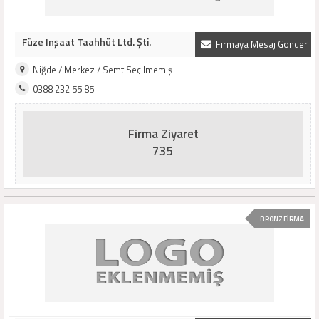
Füze Inşaat Taahhüt Ltd. Şti.
Firmaya Mesaj Gönder
Niğde / Merkez / Semt Seçilmemiş
0388 232 55 85
Firma Ziyaret
735
BRONZ FİRMA