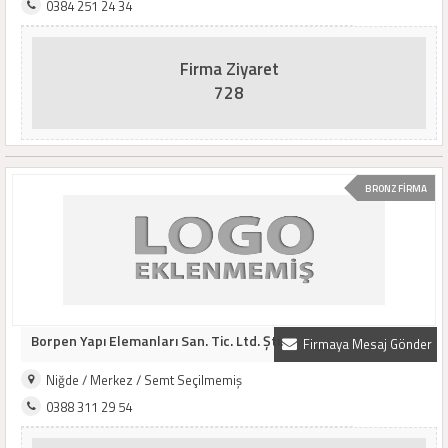
0384 251 24 34
Firma Ziyaret
728
BRONZ FİRMA
Borpen Yapı Elemanları San. Tic. Ltd. Şti.
Firmaya Mesaj Gönder
Niğde / Merkez / Semt Seçilmemiş
0388 311 29 54