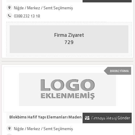
Niğde / Merkez / Semt Seçilmemiş
0388 232 13 18
Firma Ziyaret
729
BRONZ FİRMA
Blokbims Hafif Yapı Elemanları Maden Inşaat Ticaret A.ş.
Firmaya Mesaj Gönder
Niğde / Merkez / Semt Seçilmemiş