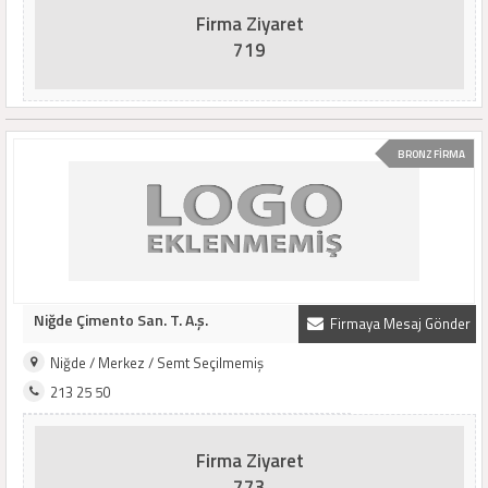
Firma Ziyaret
719
BRONZ FİRMA
Niğde Çimento San. T. A.ş.
Firmaya Mesaj Gönder
Niğde / Merkez / Semt Seçilmemiş
213 25 50
Firma Ziyaret
773