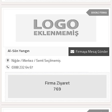
BRONZ FİRMA
Al-Sön Yangın
Firmaya Mesaj Gönder
Niğde / Merkez / Semt Seçilmemiş
0388 232 64 67
Firma Ziyaret
769