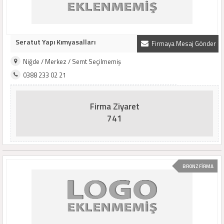
Seratut Yapı Kımyasalları
Firmaya Mesaj Gönder
Niğde / Merkez / Semt Seçilmemiş
0388 233 02 21
Firma Ziyaret
741
BRONZ FİRMA