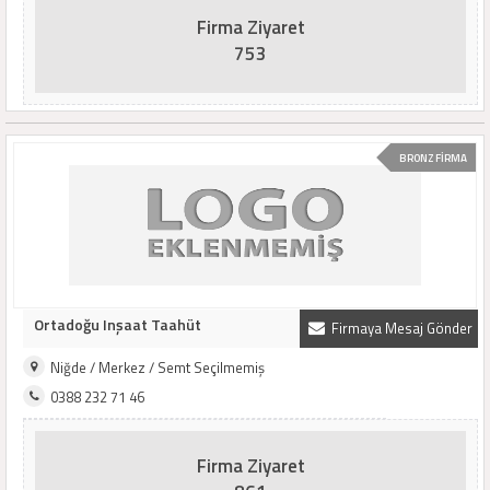
Firma Ziyaret
753
BRONZ FİRMA
Ortadoğu Inşaat Taahüt
Firmaya Mesaj Gönder
Niğde / Merkez / Semt Seçilmemiş
0388 232 71 46
Firma Ziyaret