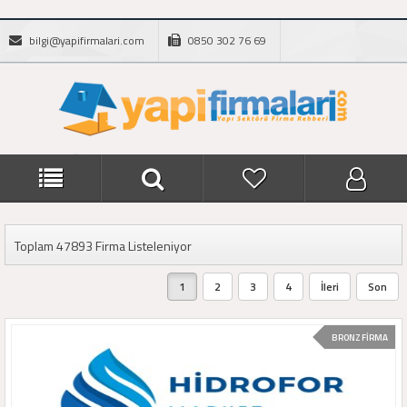
bilgi@yapifirmalari.com
0850 302 76 69
Toplam 47893 Firma Listeleniyor
1
2
3
4
İleri
Son
BRONZ FİRMA