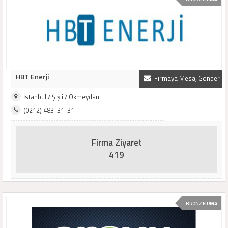
HBT Enerji
Firmaya Mesaj Gönder
İstanbul / Şişli / Okmeydanı
(0212) 483-31-31
Firma Ziyaret
419
BRONZ FİRMA