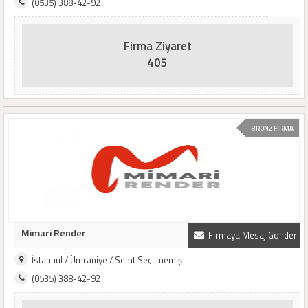
(0535) 388-42-92
Firma Ziyaret
405
BRONZ FİRMA
Mimari Render
Firmaya Mesaj Gönder
İstanbul / Ümraniye / Semt Seçilmemiş
(0535) 388-42-92