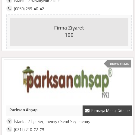
İstanbul / Başakşehir / İkitelli
(0850) 259-40-42
Firma Ziyaret
100
BRONZ FİRMA
Parksan Ahşap
Firmaya Mesaj Gönder
İstanbul / İlçe Seçilmemiş / Semt Seçilmemiş
(0212) 210-72-75