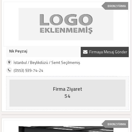
BRONZ FİRMA
Nk Peyzaj
Firmaya Mesaj Gönder
İstanbul / Beylikdüzü / Semt Seçilmemiş
(0553) 939-74-24
Firma Ziyaret
54
BRONZ FİRMA