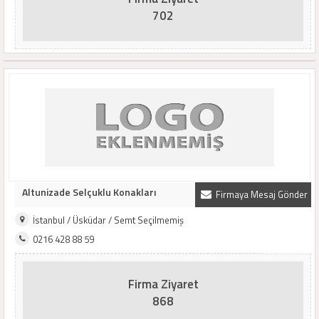
702
Altunizade Selçuklu Konakları
Firmaya Mesaj Gönder
İstanbul / Üsküdar / Semt Seçilmemiş
0216 428 88 59
Firma Ziyaret
868