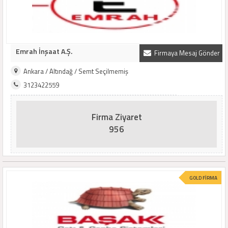
Emrah İnşaat A.Ş.
Firmaya Mesaj Gönder
Ankara / Altındağ / Semt Seçilmemiş
3123422559
Firma Ziyaret
956
GOLD FİRMA