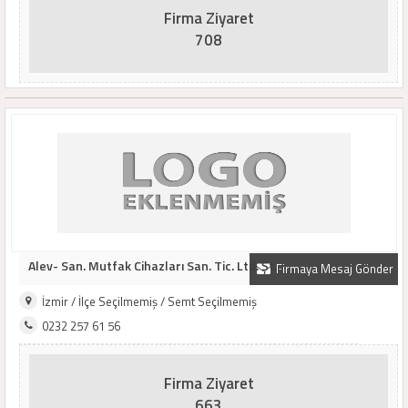
Firma Ziyaret
708
Alev- San. Mutfak Cihazları San. Tic. Ltd. Şt..
Firmaya Mesaj Gönder
İzmir / İlçe Seçilmemiş / Semt Seçilmemiş
0232 257 61 56
Firma Ziyaret
663