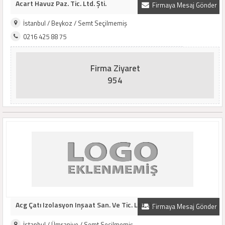
Acart Havuz Paz. Tic. Ltd. Şti.
Firmaya Mesaj Gönder
İstanbul / Beykoz / Semt Seçilmemiş
0216 425 88 75
Firma Ziyaret
954
Acg Çatı Izolasyon Inşaat San. Ve Tic. Ltd. Ş..
Firmaya Mesaj Gönder
İstanbul / Ümraniye / Semt Seçilmemiş