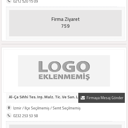
0212 520 15 09
Firma Ziyaret
759
Al-Ça Sıhhi Tes. Inş. Malz. Tic. Ve San. Ltd...
Firmaya Mesaj Gönder
İzmir / İlçe Seçilmemiş / Semt Seçilmemiş
0232 253 53 58