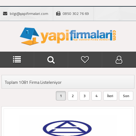
bilgi@yapifirmalari.com
0850 302 76 69
Toplam 1081 Firma Listeleniyor
1
2
3
4
İleri
Son