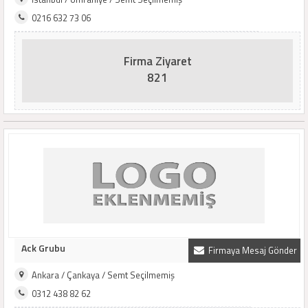
0216 632 73 06
Firma Ziyaret
821
Ack Grubu
Firmaya Mesaj Gönder
Ankara / Çankaya / Semt Seçilmemiş
0312 438 82 62