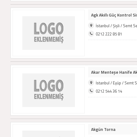
Agk Akıllı Güç Kontrol Si
İstanbul / Şişli / Semt 
0212 222 85 81
Akar Menteşe Hanife A
İstanbul / Eyüp / Semt 
0212 544 36 14
Akgün Torna