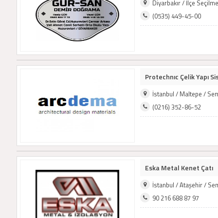
Diyarbakır / İlçe Seçil
(0535) 449-45-00
Protechnıc Çelik Yapı Si
İstanbul / Maltepe / Se
(0216) 352-86-52
Eska Metal Kenet Çatı
İstanbul / Ataşehir / S
90 216 688 87 97