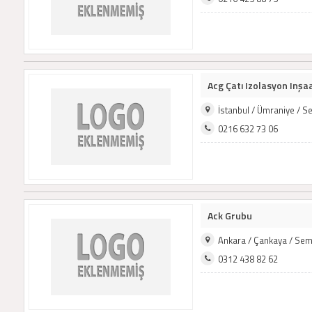
Acg Çatı Izolasyon Inşaat
İstanbul / Ümraniye / 
0216 632 73 06
Ack Grubu
Ankara / Çankaya / Sem
0312 438 82 62