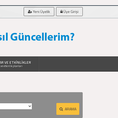
Yeni Üyelik
Üye Girişi
AR VE ETKİNLİKLER
 ve etkinlik planları
ARAMA