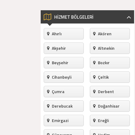
HİZMET BÖLGELERİ
Ahırlı
Akören
Akşehir
Altınekin
Beyşehir
Bozkır
Cihanbeyli
Çeltik
Çumra
Derbent
Derebucak
Doğanhisar
Emirgazi
Ereğli
Güneysınır
Hadim