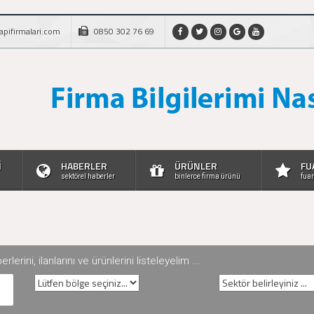
apifirmalari.com
0850 302 76 69
İ
HABERLER
ÜRÜNLER
FU
sektörel haberler
binlerce firma ürünü
fuar
rini, ilanlarını ve ürünlerini listeleyelim ...