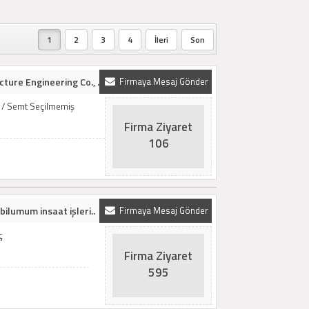
1
2
3
4
İleri
Son
ture Engineering Co., ..
Firmaya Mesaj Gönder
ş / Semt Seçilmemiş
Firma Ziyaret
106
bilumum insaat işleri..
Firmaya Mesaj Gönder
ç
Firma Ziyaret
595