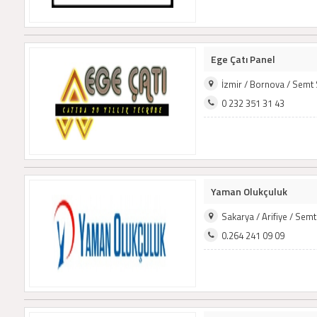
Ege Çatı Panel
İzmir / Bornova / Semt
0 232 351 31 43
Yaman Olukçuluk
Sakarya / Arifiye / Sem
0.264 241 09 09