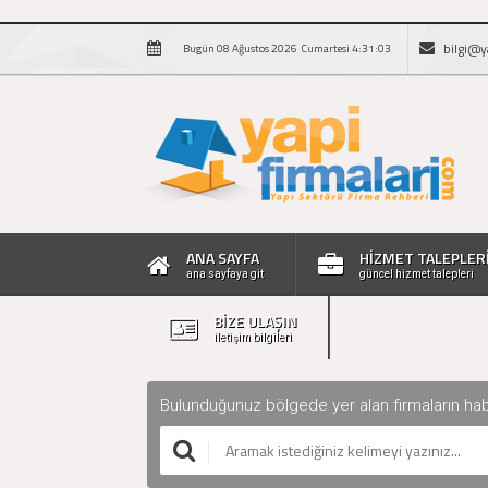
bilgi@y
Bugün 08 Ağustos 2026 Cumartesi 4:31:04
ANA SAYFA
HİZMET TALEPLER
ana sayfaya git
güncel hizmet talepleri
BİZE ULAŞIN
iletişim bilgileri
Bulunduğunuz bölgede yer alan firmaların haberle