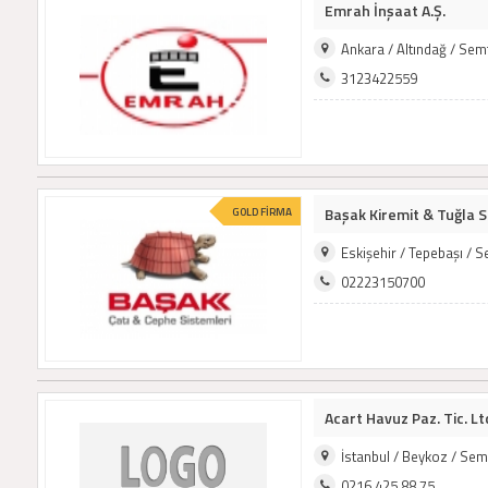
Emrah İnşaat A.Ş.
Ankara / Altındağ / Se
3123422559
Başak Kiremit & Tuğla Sa
GOLD FİRMA
Eskişehir / Tepebaşı / 
02223150700
Acart Havuz Paz. Tic. Ltd
İstanbul / Beykoz / Se
0216 425 88 75