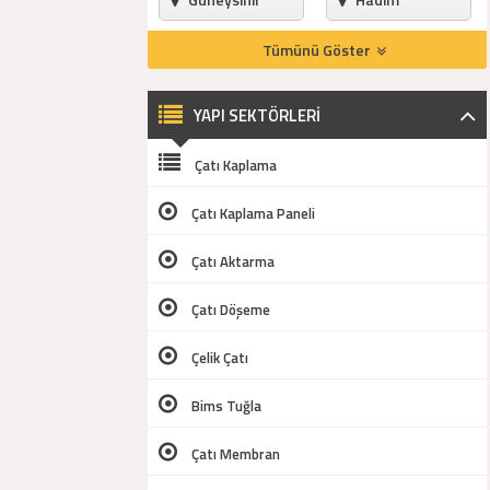
Tümünü Göster
Halkapınar
Hüyük
Ilgın
Kadınhanı
YAPI SEKTÖRLERİ
Karapınar
Karatay
Çatı Kaplama
Kulu
Meram
Çatı Kaplama Paneli
Sarayönü
Çatı Aktarma
Selçuklu
Çatı Döşeme
Seydişehir
Taşkent
Çelik Çatı
Tuzlukçu
Yalıhüyük
Bims Tuğla
Yunak
Çatı Membran