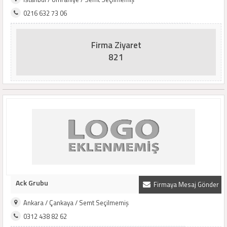
0216 632 73 06
Firma Ziyaret
821
Ack Grubu
Firmaya Mesaj Gönder
Ankara / Çankaya / Semt Seçilmemiş
0312 438 82 62