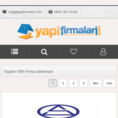
bilgi@yapifirmalari.com
0850 302 76 69
Toplam 1081 Firma Listeleniyor
1
2
3
4
İleri
Son