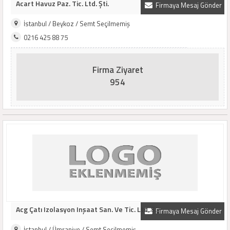
Acart Havuz Paz. Tic. Ltd. Şti.
Firmaya Mesaj Gönder
İstanbul / Beykoz / Semt Seçilmemiş
0216 425 88 75
Firma Ziyaret
954
Acg Çatı Izolasyon Inşaat San. Ve Tic. Ltd. Ş..
Firmaya Mesaj Gönder
İstanbul / Ümraniye / Semt Seçilmemiş