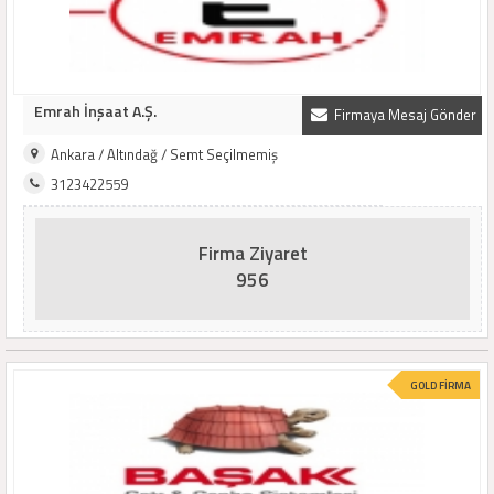
Emrah İnşaat A.Ş.
Firmaya Mesaj Gönder
Ankara / Altındağ / Semt Seçilmemiş
3123422559
Firma Ziyaret
956
GOLD FİRMA