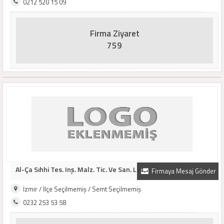
0212 520 15 09
Firma Ziyaret
759
Al-Ça Sıhhi Tes. Inş. Malz. Tic. Ve San. Ltd...
Firmaya Mesaj Gönder
İzmir / İlçe Seçilmemiş / Semt Seçilmemiş
0232 253 53 58