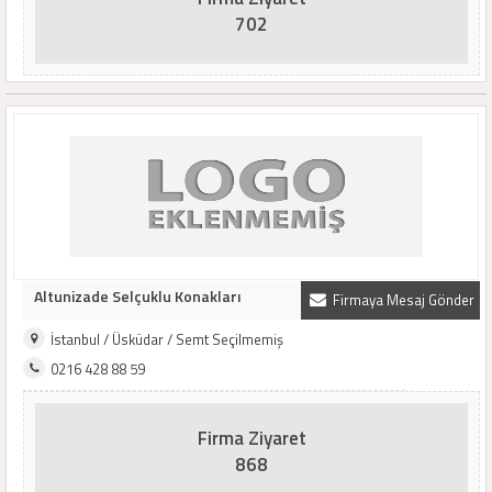
702
Altunizade Selçuklu Konakları
Firmaya Mesaj Gönder
İstanbul / Üsküdar / Semt Seçilmemiş
0216 428 88 59
Firma Ziyaret
868