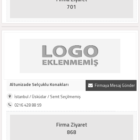
701
Altunizade Selçuklu Konakları
Firmaya Mesaj Gönder
İstanbul / Üsküdar / Semt Seçilmemiş
0216 428 88 59
Firma Ziyaret
868