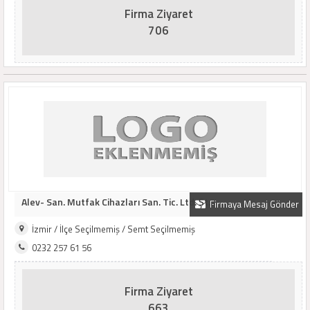
Firma Ziyaret
706
Alev- San. Mutfak Cihazları San. Tic. Ltd. Şt..
Firmaya Mesaj Gönder
İzmir / İlçe Seçilmemiş / Semt Seçilmemiş
0232 257 61 56
Firma Ziyaret
663