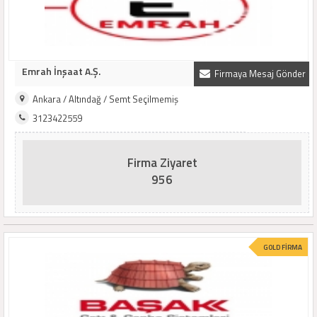
Emrah İnşaat A.Ş.
Firmaya Mesaj Gönder
Ankara / Altındağ / Semt Seçilmemiş
3123422559
Firma Ziyaret
956
GOLD FİRMA