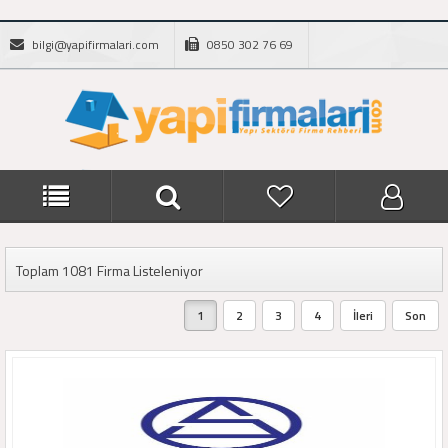
bilgi@yapifirmalari.com
0850 302 76 69
Toplam 1081 Firma Listeleniyor
1
2
3
4
İleri
Son