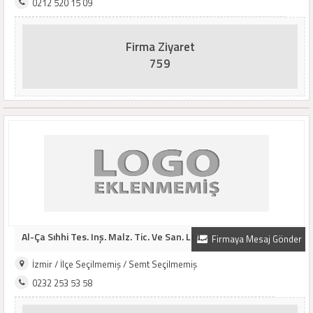
0212 520 15 09
Firma Ziyaret
759
Al-Ça Sıhhi Tes. Inş. Malz. Tic. Ve San. Ltd...
Firmaya Mesaj Gönder
İzmir / İlçe Seçilmemiş / Semt Seçilmemiş
0232 253 53 58