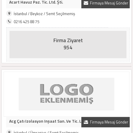
Acart Havuz Paz. Tic. Ltd. Şti.
Firmaya Mesaj Gönder
İstanbul / Beykoz / Semt Seçilmemiş
0216 425 88 75
Firma Ziyaret
954
Acg Çatı Izolasyon Inşaat San. Ve Tic. Ltd. Ş..
Firmaya Mesaj Gönder
İstanbul / Ümraniye / Semt Seçilmemiş